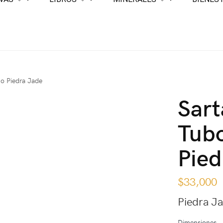
o Piedra Jade
Sar
Tub
Pied
$
33,000
Piedra J
Dimensiones