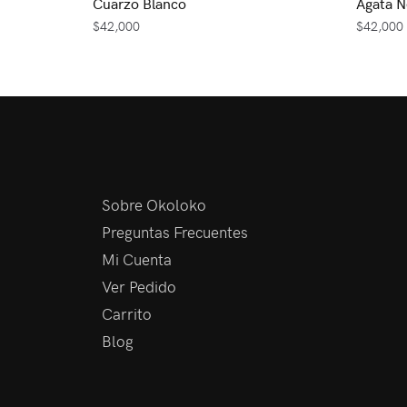
Cuarzo Blanco
Ágata N
$
42,000
$
42,000
Sobre Okoloko
Preguntas Frecuentes
Mi Cuenta
Ver Pedido
Carrito
Blog