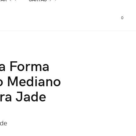
0
ta Forma
o Mediano
ra Jade
ade