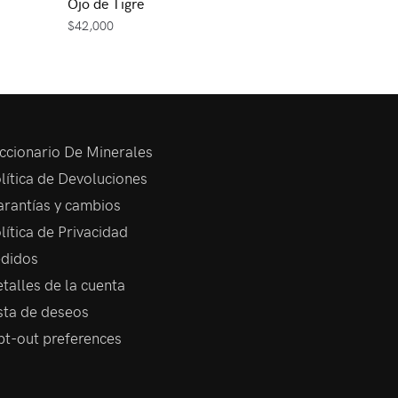
Ojo de Tigre
$
42,000
ccionario De Minerales
lítica de Devoluciones
rantías y cambios
lítica de Privacidad
didos
talles de la cuenta
sta de deseos
t-out preferences