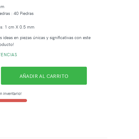
 cm
edras : 40 Piedras
s: 1 cm X 0.5 mm
 ideas en piezas únicas y significativas con este
oducto!
TENCIAS
AÑADIR AL CARRITO
n inventario!