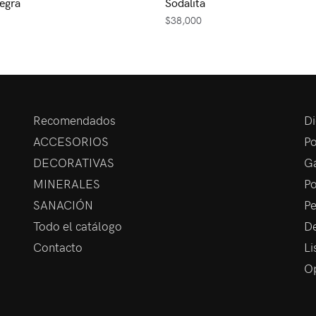
egra
Sodalita
$
38,000
Recomendados
Di
ACCESORIOS
Po
DECORATIVAS
Ga
MINERALES
Po
SANACIÓN
Pe
Todo el catálogo
De
Contacto
Li
Op