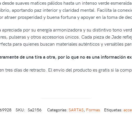
 desde suaves matices pálidos hasta un intenso verde esmeralda, c
ibrio, aportando paz interior y claridad mental. Facilita la conex
r atraer prosperidad y buena fortuna y apoyar en la toma de dec
a apreciada por su energía armonizadora y su distintivo tono ver
res, pulseras y otros accesorios únicos. Cada pieza de Jade reflej
rfecta para quienes buscan materiales auténticos y versátiles par
geramente de una tira a otra, por lo que no es una información ex
n tres días de retracto. El envío del producto es gratis si la com
569928
SKU:
Sa2156
Categorías:
SARTAS
,
Formas
Etiquetas:
acce