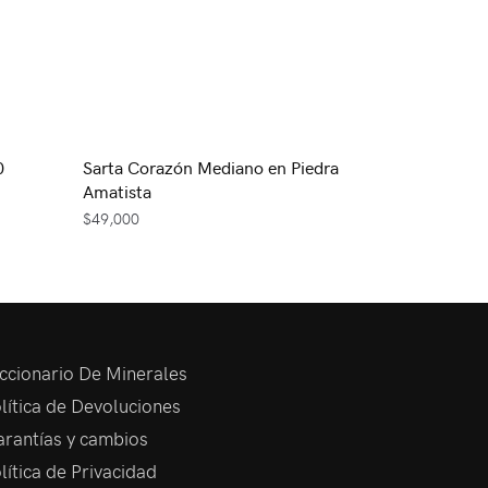
0
Sarta Corazón Mediano en Piedra
Amatista
$
49,000
ccionario De Minerales
lítica de Devoluciones
rantías y cambios
lítica de Privacidad