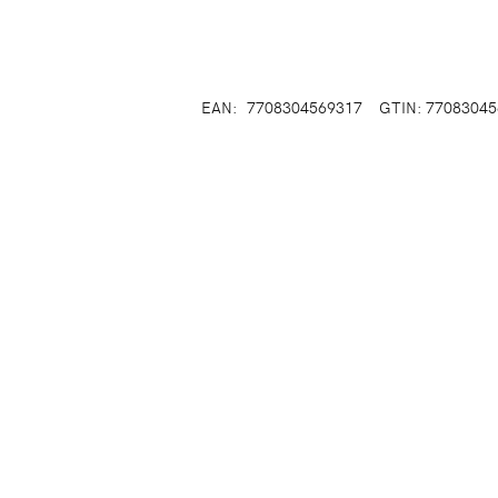
EAN:
7708304569317
GTIN: 7708304