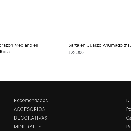
orazón Mediano en
Sarta en Cuarzo Ahumado #1
 Rosa
$
22,000
Recomendados
Di
ACCESORIOS
Po
DECORATIVAS
Ga
MINERALES
Po