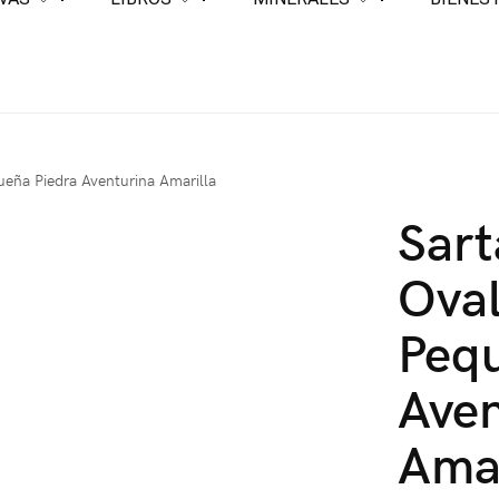
eña Piedra Aventurina Amarilla
Sar
Ova
Pequ
Aven
Amar