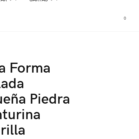
0
ta Forma
lada
eña Piedra
turina
illa