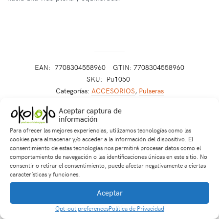
EAN:
7708304558960
GTIN: 7708304558960
SKU:
Pu1050
Categorías:
ACCESORIOS
,
Pulseras
Etiquetas:
accesorios
,
año del dragón
,
joyería artesanal
,
Pulseras
,
tres poderes
Aceptar captura de
información
Para ofrecer las mejores experiencias, utilizamos tecnologías como las
cookies para almacenar y/o acceder a la información del dispositivo. El
Productos relacionados
consentimiento de estas tecnologías nos permitirá procesar datos como el
comportamiento de navegación o las identificaciones únicas en este sitio. No
consentir o retirar el consentimiento, puede afectar negativamente a ciertas
características y funciones.
Aceptar
Opt-out preferences
Política de Privacidad