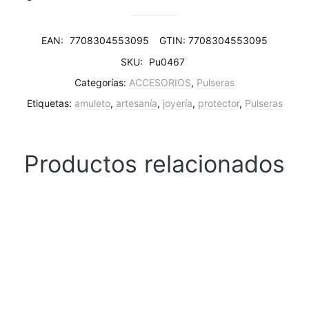
EAN:
7708304553095
GTIN: 7708304553095
SKU:
Pu0467
Categorías:
ACCESORIOS
,
Pulseras
Etiquetas:
amuleto
,
artesanía
,
joyería
,
protector
,
Pulseras
Productos relacionados