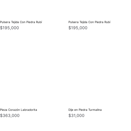
Pulsera Tejida Con Piedra Rubí
Pulsera Tejida Con Piedra Rubí
$
195,000
$
195,000
Pieza Corazón Labradorita
Dije en Piedra Turmalina
$
363,000
$
31,000