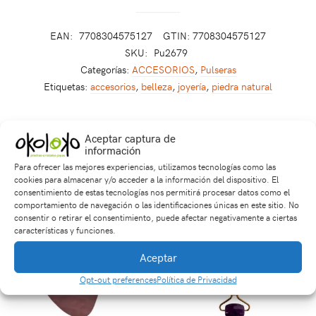
EAN:
7708304575127
GTIN: 7708304575127
SKU:
Pu2679
Categorías:
ACCESORIOS
,
Pulseras
Etiquetas:
accesorios
,
belleza
,
joyería
,
piedra natural
Aceptar captura de
Productos relacionados
información
Para ofrecer las mejores experiencias, utilizamos tecnologías como las
cookies para almacenar y/o acceder a la información del dispositivo. El
consentimiento de estas tecnologías nos permitirá procesar datos como el
comportamiento de navegación o las identificaciones únicas en este sitio. No
consentir o retirar el consentimiento, puede afectar negativamente a ciertas
características y funciones.
Aceptar
Opt-out preferences
Política de Privacidad