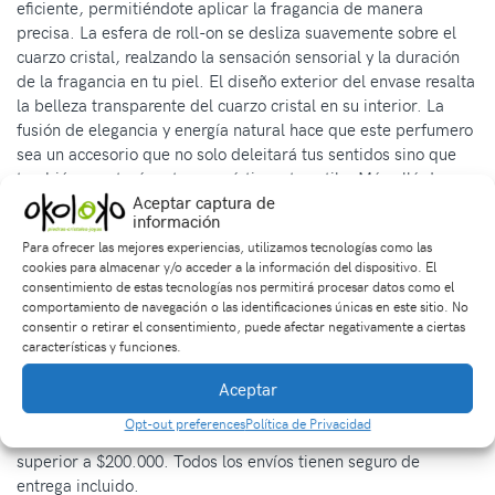
eficiente, permitiéndote aplicar la fragancia de manera
precisa. La esfera de roll-on se desliza suavemente sobre el
cuarzo cristal, realzando la sensación sensorial y la duración
de la fragancia en tu piel. El diseño exterior del envase resalta
la belleza transparente del cuarzo cristal en su interior. La
fusión de elegancia y energía natural hace que este perfumero
sea un accesorio que no solo deleitará tus sentidos sino que
también aportará un toque místico a tu estilo. Más allá de ser
un simple perfume, este envase se convierte en una expresión
Aceptar captura de
información
de bienestar y estilo de vida. Disfruta de los beneficios
Para ofrecer las mejores experiencias, utilizamos tecnologías como las
emocionales y espirituales que el cuarzo cristal puede ofrecer
cookies para almacenar y/o acceder a la información del dispositivo. El
con cada aplicación.
consentimiento de estas tecnologías nos permitirá procesar datos como el
comportamiento de navegación o las identificaciones únicas en este sitio. No
Las piezas enviadas son similares a la de las fotos y el tamaño
consentir o retirar el consentimiento, puede afectar negativamente a ciertas
de este producto puede tener una variación de una unidad a
características y funciones.
otra ya que debido a su naturaleza todas son distintas.
Aceptar
Garantía de venta:
Todos nuestros productos tienen tres días
Opt-out preferences
Política de Privacidad
de retracto. El envío del producto es gratis si la compra es
superior a $200.000. Todos los envíos tienen seguro de
entrega incluido.