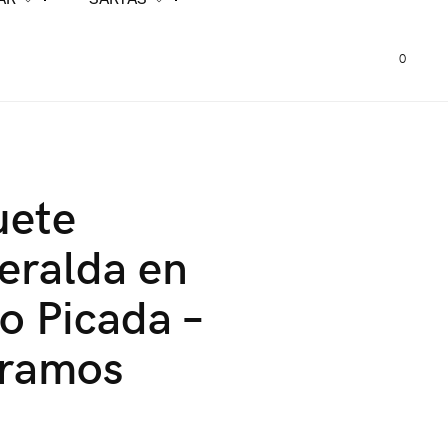
0
uete
eralda en
o Picada –
gramos