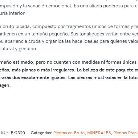
mpasión y la sanación emocional. Es una aliada poderosa para eq
ría interior.
 bruto picada, compuesto por fragmentos únicos de formas y ta
ntienen en un tamaño pequeño. Sus tonalidades varían entre ver
u apariencia cruda y orgánica las hace ideales para quienes valora
atural y genuino.
maño estimado, pero no cuentan con medidas ni formas únicas o 
as, más planas o más irregulares. La belleza de este paquete e
trarás dos exactamente iguales. Las piedras mostradas en la foto
magen.
SKU:
Br2320
Categorías:
Piedras en Bruto
,
MINERALES
,
Piedras Prec