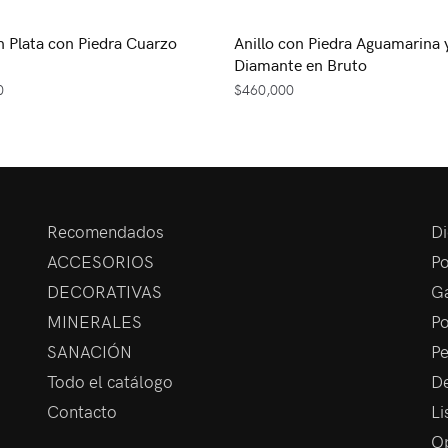
en Plata con Piedra Cuarzo
Anillo con Piedra Aguamarina 
Diamante en Bruto
0
$
460,000
Recomendados
Di
ACCESORIOS
Po
DECORATIVAS
Ga
MINERALES
Po
SANACIÓN
Pe
Todo el catálogo
De
Contacto
Li
Op