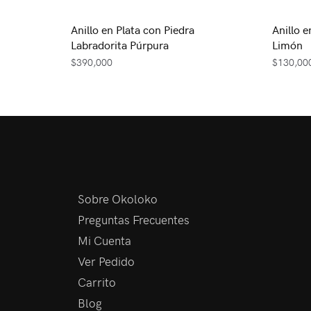
Anillo en Plata con Piedra
Anillo 
Labradorita Púrpura
Limón
$
390,000
$
130,00
Sobre Okoloko
Preguntas Frecuentes
Mi Cuenta
Ver Pedido
Carrito
Blog