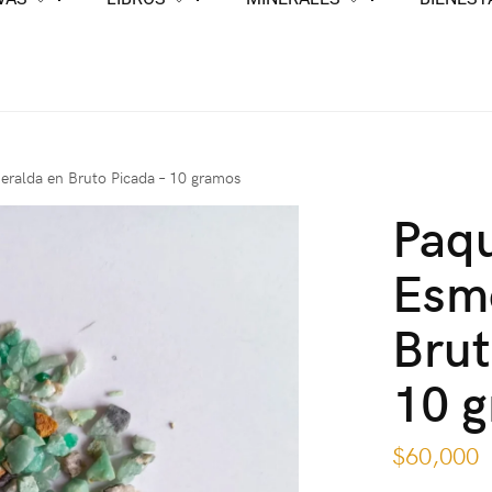
eralda en Bruto Picada – 10 gramos
Paq
Esm
Brut
10 
$
60,000