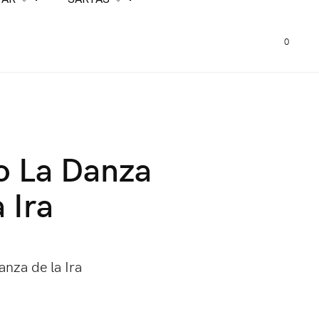
0
o La Danza
a Ira
anza de la Ira