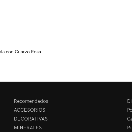
la con Cuarzo Rosa
Recomendados
Di
ACCESORIOS
Po
DECORATIVAS
Ga
MINERALES
Po