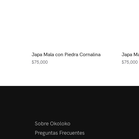
Japa Mala con Piedra Cornalina
Japa Ma
$
75,000
$
75,000
Sobre Okoloko
Preguntas Frecuentes