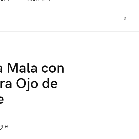
0
a Mala con
ra Ojo de
e
gre