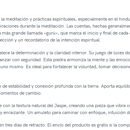
en la meditación y prácticas espirituales, especialmente en el hi
iraciones durante la meditación. Las cuentas, hechas generalmen
a más grande llamada «gurú», que marca el inicio y final de cada
cción y un recordatorio de la intención espiritual.
lece la determinación y la claridad interior. Su juego de luces do
vanzar con seguridad. Esta piedra armoniza la mente y las emocio
n uno mismo. Es ideal para fortalecer la voluntad, tomar decision
n de estabilidad y conexión profunda con la tierra. Aporta equil
 momentos de cambio.
re con la textura natural del Jaspe, creando una pieza que vibra c
a y enraizante. Un amuleto para caminar con enfoque, intuición d
 tres días de retracto. El envío del producto es gratis si la com