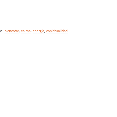
as:
bienestar
,
calma
,
energía
,
espiritualidad