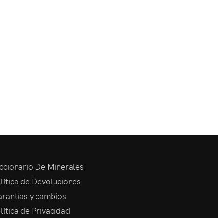
ccionario De Minerales
lítica de Devoluciones
rantías y cambios
lítica de Privacidad