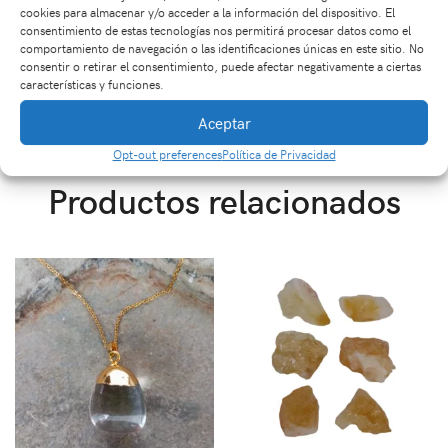
cookies para almacenar y/o acceder a la información del dispositivo. El
consentimiento de estas tecnologías nos permitirá procesar datos como el
EAN:
7708304574281
GTIN: 7708304574281
comportamiento de navegación o las identificaciones únicas en este sitio. No
SKU:
Ja2595
consentir o retirar el consentimiento, puede afectar negativamente a ciertas
Categorías:
SANACIÓN
,
Japa Mala
características y funciones.
Etiquetas:
bienestar
,
calma
,
energía
,
espiritualidad
Aceptar
Opt-out preferences
Política de Privacidad
Productos relacionados