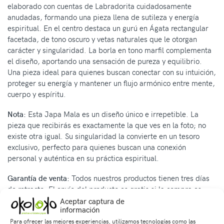
elaborado con cuentas de Labradorita cuidadosamente
anudadas, formando una pieza llena de sutileza y energía
espiritual. En el centro destaca un gurú en Ágata rectangular
facetada, de tono oscuro y vetas naturales que le otorgan
carácter y singularidad. La borla en tono marfil complementa
el diseño, aportando una sensación de pureza y equilibrio.
Una pieza ideal para quienes buscan conectar con su intuición,
proteger su energía y mantener un flujo armónico entre mente,
cuerpo y espíritu.
Nota:
Esta Japa Mala es un diseño único e irrepetible. La
pieza que recibirás es exactamente la que ves en la foto; no
existe otra igual. Su singularidad la convierte en un tesoro
exclusivo, perfecto para quienes buscan una conexión
personal y auténtica en su práctica espiritual.
Garantía de venta:
Todos nuestros productos tienen tres días
de retracto. El envío del producto es gratis si la compra es
superior a $200.000. Todos los envíos tienen seguro de
Aceptar captura de
información
entrega incluido.
Para ofrecer las mejores experiencias, utilizamos tecnologías como las