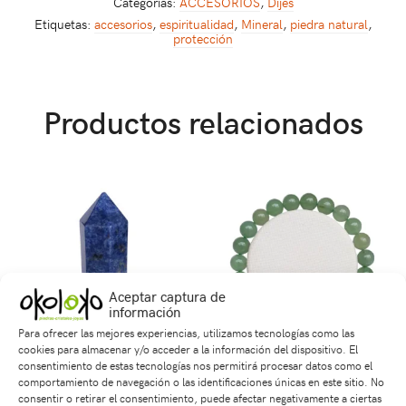
Categorías:
ACCESORIOS
,
Dijes
Etiquetas:
accesorios
,
espiritualidad
,
Mineral
,
piedra natural
,
protección
Productos relacionados
Aceptar captura de
información
Para ofrecer las mejores experiencias, utilizamos tecnologías como las
cookies para almacenar y/o acceder a la información del dispositivo. El
consentimiento de estas tecnologías nos permitirá procesar datos como el
Obelisco en Piedra
Pulsera Aventurina
comportamiento de navegación o las identificaciones únicas en este sitio. No
Lapislázuli
consentir o retirar el consentimiento, puede afectar negativamente a ciertas
$
18,000