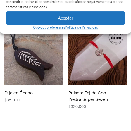
consentir o retirar el consentimiento, puede afectar negativamente a ciertas
Piedra Ópalo
$
35,000
características y funciones.
$
450,000
Aceptar
Opt-out preferences
Política de Privacidad
Dije en Ébano
Pulsera Tejida Con
Piedra Super Seven
$
35,000
$
320,000