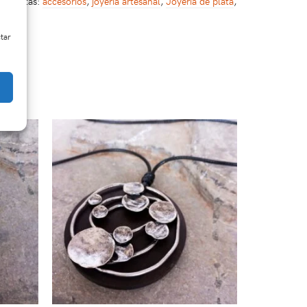
Etiquetas:
accesorios
,
joyería artesanal
,
Joyería de plata
,
ctar