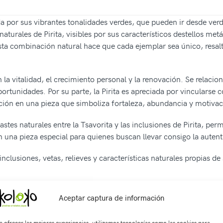
da por sus vibrantes tonalidades verdes, que pueden ir desde ver
naturales de Pirita, visibles por sus característicos destellos me
Esta combinación natural hace que cada ejemplar sea único, resalt
 la vitalidad, el crecimiento personal y la renovación. Se relacio
ortunidades. Por su parte, la Pirita es apreciada por vincularse c
ción en una pieza que simboliza fortaleza, abundancia y motivac
astes naturales entre la Tsavorita y las inclusiones de Pirita, per
n una pieza especial para quienes buscan llevar consigo la autent
inclusiones, vetas, relieves y características naturales propias d
Aceptar captura de información
a ofrecer las mejores experiencias, utilizamos tecnologías como las cookies para