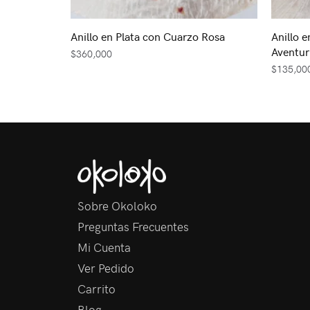
Anillo en Plata con Cuarzo Rosa
Anillo e
Aventur
$
360,000
$
135,00
Sobre Okoloko
Preguntas Frecuentes
Mi Cuenta
Ver Pedido
Carrito
Blog