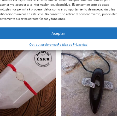
U:
Di2771
Categorías:
ACCESORIOS
,
Dijes
,
JOYAS EN PLATA 925
acenar y/o acceder a la información del dispositivo. El consentimiento de estas
piedra natural
nologías nos permitirá procesar datos como el comportamiento de navegación o las
ntificaciones únicas en este sitio. No consentir o retirar el consentimiento, puede afe
ativamente a ciertas características y funciones.
Productos relacionados
Aceptar
Opt-out preferences
Política de Privacidad