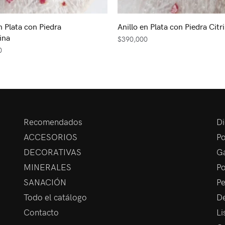
n Plata con Piedra
Anillo en Plata con Piedra Citr
ina
$
390,000
0
Recomendados
Di
ACCESORIOS
Po
DECORATIVAS
Ga
MINERALES
Po
SANACIÓN
Pe
Todo el catálogo
De
Contacto
Li