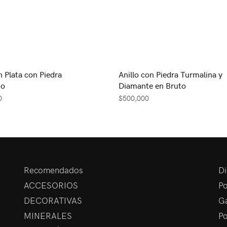
n Plata con Piedra
Anillo con Piedra Turmalina y
no
Diamante en Bruto
0
$
500,000
Recomendados
Di
ACCESORIOS
Po
DECORATIVAS
Ga
MINERALES
Po