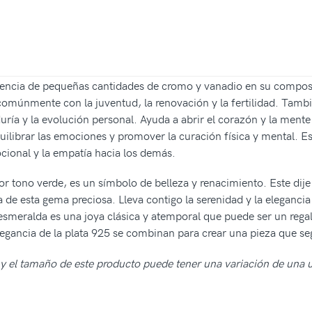
esencia de pequeñas cantidades de cromo y vanadio en su compo
 comúnmente con la juventud, la renovación y la fertilidad. Tamb
biduría y la evolución personal. Ayuda a abrir el corazón y la men
uilibrar las emociones y promover la curación física y mental. Es
ional y la empatía hacia los demás.
r tono verde, es un símbolo de belleza y renacimiento. Este dij
 de esta gema preciosa. Lleva contigo la serenidad y la elegancia 
esmeralda es una joya clásica y atemporal que puede ser un regal
 elegancia de la plata 925 se combinan para crear una pieza que s
os y el tamaño de este producto puede tener una variación de una 