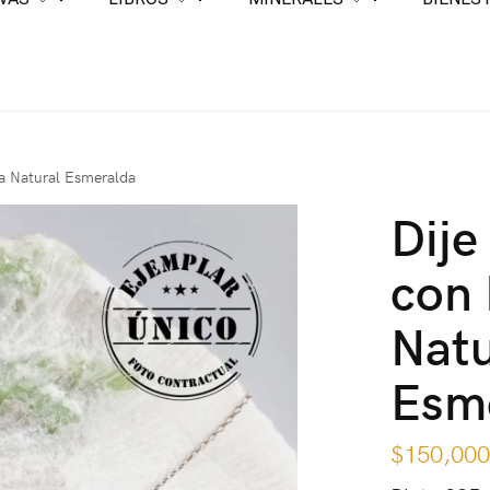
ra Natural Esmeralda
Dije
con 
Natu
Esm
$
150,00