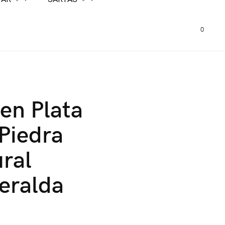
0
 en Plata
Piedra
ral
eralda
0