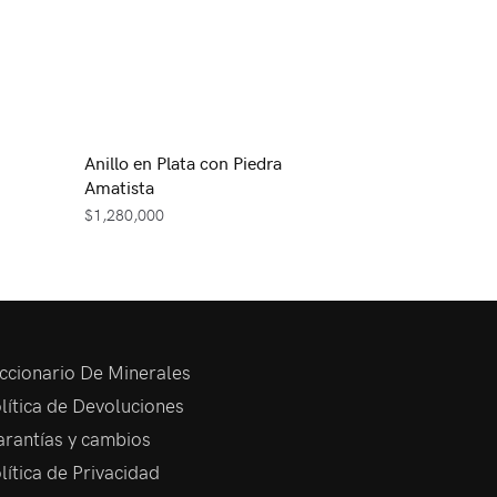
Anillo en Plata con Piedra
Amatista
$
1,280,000
ccionario De Minerales
lítica de Devoluciones
rantías y cambios
lítica de Privacidad