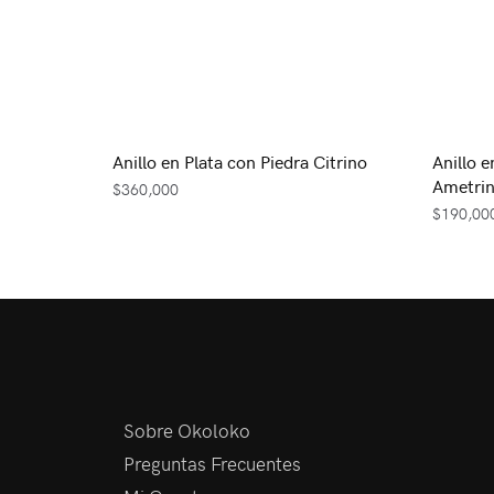
Anillo en Plata con Piedra Citrino
Anillo e
Ametri
$
360,000
$
190,00
Sobre Okoloko
Preguntas Frecuentes