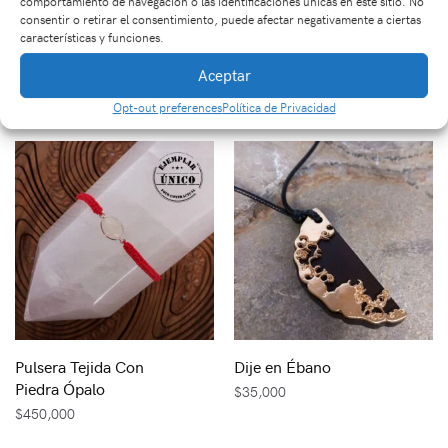
comportamiento de navegación o las identificaciones únicas en este sitio. No
consentir o retirar el consentimiento, puede afectar negativamente a ciertas
características y funciones.
Dije en Plata con Piedra
Dije en Ébano
Aguamarina
$
35,000
Aceptar
$
130,000
Opt-out preferences
Política de Privacidad
Pulsera Tejida Con
Dije en Ébano
Piedra Ópalo
$
35,000
$
450,000