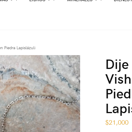
n Piedra Lapislázuli
Dije
Vis
Pied
Lapi
$
21,000