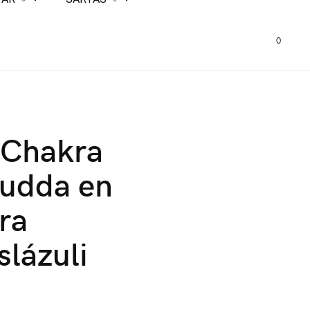
0
 Chakra
hudda en
ra
slázuli