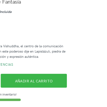
e Fantasía
Incluida
m
ra Vishuddha, el centro de la comunicación
n este poderoso dije en Lapislázuli, piedra de
ición y expresión auténtica.
TENCIAS
AÑADIR AL CARRITO
n inventario!