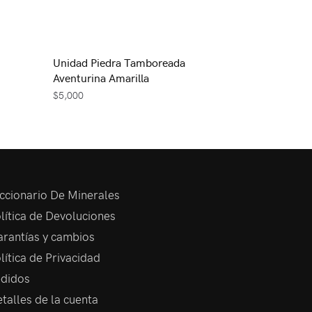
Unidad Piedra Tamboreada
Aventurina Amarilla
$
5,000
ccionario De Minerales
lítica de Devoluciones
rantías y cambios
lítica de Privacidad
didos
talles de la cuenta