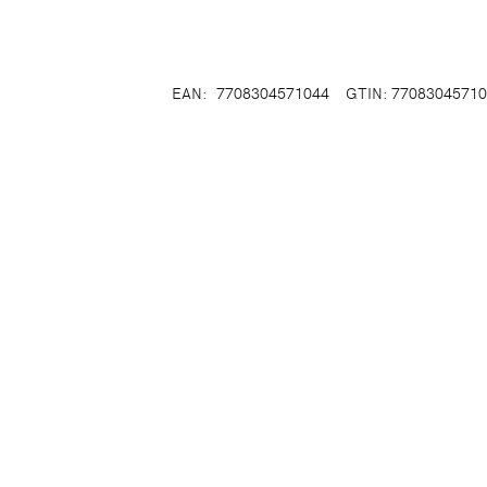
EAN:
7708304571044
GTIN: 7708304571