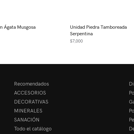
En Ágata Musgosa
Unidad Piedra Tamboreada
Serpentina
$
7,000
Recomendados
Di
ACCESORIOS
Po
DECORATIVAS
Ga
MINERALES
Po
SANACIÓN
Pe
Todo el catálogo
De