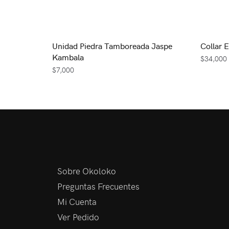
Unidad Piedra Tamboreada Jaspe
Collar 
Kambala
$
34,000
$
7,000
Sobre Okoloko
Preguntas Frecuentes
Mi Cuenta
Ver Pedido