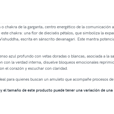
 o chakra de la garganta, centro energético de la comunicación a
e este chakra: una flor de dieciséis pétalos, que simboliza la exp
e Vishuddha, escrita en sánscrito devanagari. Este mantra potenc
ntenso azul profundo con vetas doradas o blancas, asociada a la sa
xión con la verdad interna, disuelve bloqueos emocionales reprimi
on el corazón y escuchar con claridad.
 ideal para quienes buscan un amuleto que acompañe procesos de 
os y el tamaño de este producto puede tener una variación de una