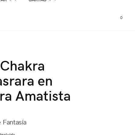
0
 Chakra
srara en
ra Amatista
e Fantasía
Incluida