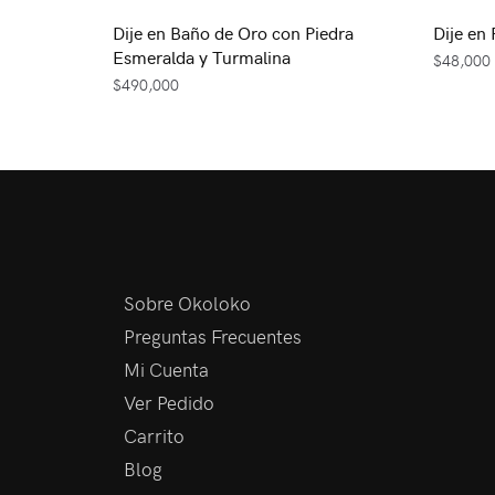
Dije en Baño de Oro con Piedra
Dije en 
Esmeralda y Turmalina
$
48,000
$
490,000
Sobre Okoloko
Preguntas Frecuentes
Mi Cuenta
Ver Pedido
Carrito
Blog