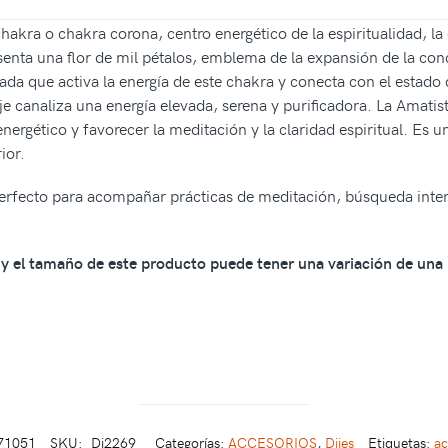
chakra o chakra corona, centro energético de la espiritualidad, la
senta una flor de mil pétalos, emblema de la expansión de la conc
da que activa la energía de este chakra y conecta con el estado 
ije canaliza una energía elevada, serena y purificadora. La Amati
nergético y favorecer la meditación y la claridad espiritual. Es un
ior.
 perfecto para acompañar prácticas de meditación, búsqueda inter
os y el tamaño de este producto puede tener una variación de una
71051
SKU:
Di2269
Categorías:
ACCESORIOS
,
Dijes
Etiquetas:
ac