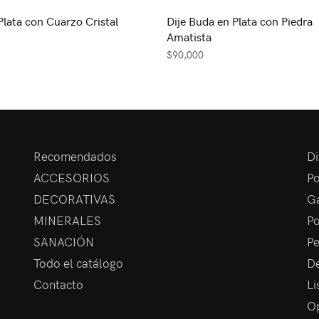
Plata con Cuarzo Cristal
Dije Buda en Plata con Piedra
Amatista
$
90,000
Recomendados
Di
ACCESORIOS
Po
DECORATIVAS
Ga
MINERALES
Po
SANACIÓN
Pe
Todo el catálogo
De
Contacto
Li
Op