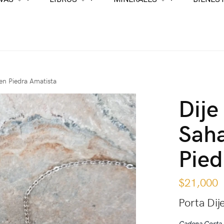
en Piedra Amatista
Dije
Saha
Pied
$
21,000
Porta Dij
Cadena Corta 