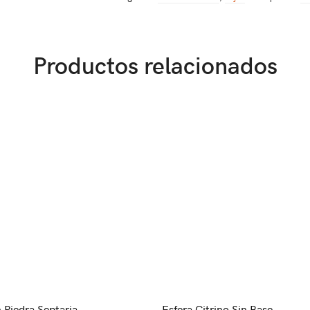
Productos relacionados
 Piedra Septaria
Esfera Citrino Sin Base