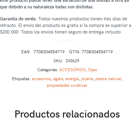
este producto puede tener una variación de una unidad a otra ya
que debido a su naturaleza todas son distintas.
Garantía de venta:
Todos nuestros productos tienen tres días de
retracto. El envío del producto es gratis si la compra es superior a
$200.000. Todos los envíos tienen seguro de entrega incluido.
EAN:
7708304554719
GTIN: 7708304554719
SKU:
Di0629
Categorías:
ACCESORIOS
,
Dijes
Etiquetas:
accesorios
,
ágata
,
energía
,
joyería
,
piedra natural
,
propiedades curativas
Productos relacionados