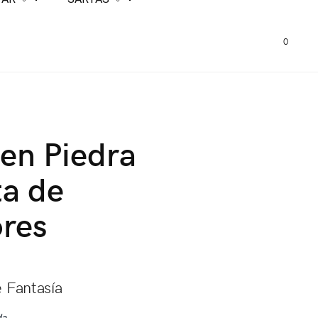
0
 en Piedra
a de
res
e Fantasía
da