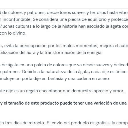
 de colores y patrones, desde tonos suaves y terrosos hasta vibr
 inconfundible. Se considera una piedra de equilibrio y protecció
uchas culturas a lo largo de la historia han asociado la ágata con
con lo divino.
ón, evita la preocupación por los malos momentos, mejora el aut
ilización del aura y la transformación de la energía.
 de ágata en una paleta de colores que va desde suaves y delica
y patrones. Debido a la naturaleza de la ágata, cada dije es único
 incluye un porta dije en fantasía y una cadena en acero.
 este dije es un regalo encantador que demuestra aprecio y amor.
os y el tamaño de este producto puede tener una variación de una
n tres días de retracto. El envío del producto es gratis si la com