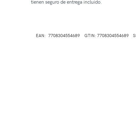
tienen seguro de entrega incluido.
EAN:
7708304554689
GTIN: 7708304554689
S