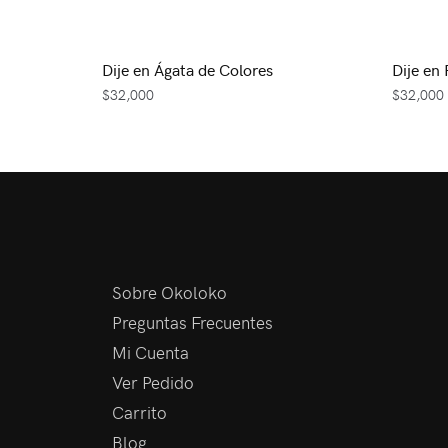
Dije en Ágata de Colores
Dije en
$
32,000
$
32,000
Sobre Okoloko
Preguntas Frecuentes
Mi Cuenta
Ver Pedido
Carrito
Blog