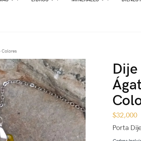
e Colores
Dije
Ágat
Colo
$
32,000
Porta Dij
Cadena Inclui