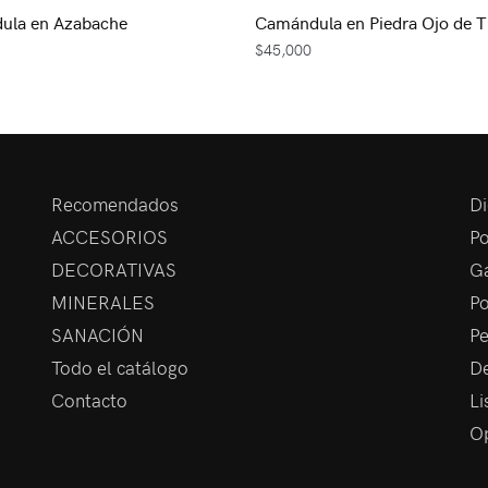
ula en Azabache
Camándula en Piedra Ojo de T
$
45,000
Recomendados
Di
ACCESORIOS
Po
DECORATIVAS
Ga
MINERALES
Po
SANACIÓN
Pe
Todo el catálogo
De
Contacto
Li
Op