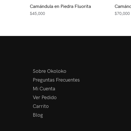
Camándula en Piedra Fluorita
Camánd
$
45,000
$
70,000
Sobre Okoloko
Preguntas Frecuentes
Mi Cuenta
Ver Pedido
Carrito
Blog