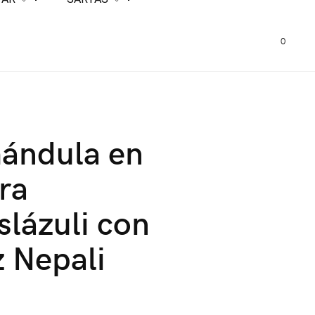
0
ándula en
ra
slázuli con
 Nepali