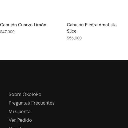
Cabujón Cuarzo Limón
Cabujón Piedra Amatista
Slice
$
47,000
$
56,000
Sobre Okoloko
Preguntas Frecuentes
Mi Cuenta
Ver Pedido