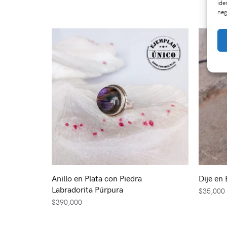
ide
neg
Anillo en Plata con Piedra
Dije en
Labradorita Púrpura
$
35,000
$
390,000