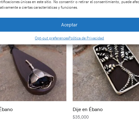
ntificaciones únicas en este sitio. No consentir o retirar el consentimiento, puede afe
ativamente a ciertas características y funciones.
Aceptar
Opt-out preferences
Política de Privacidad
 Ébano
Dije en Ébano
$
35,000