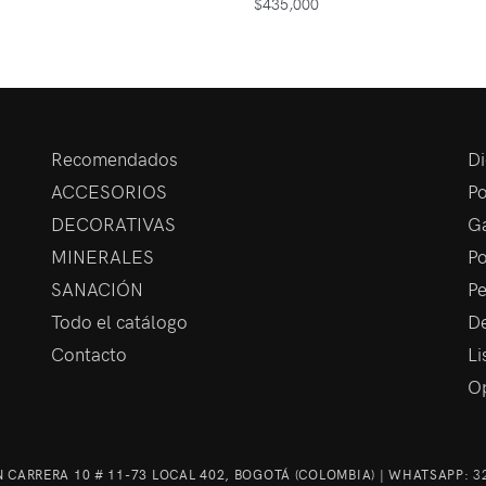
$
435,000
Recomendados
Di
ACCESORIOS
Po
DECORATIVAS
Ga
MINERALES
Po
SANACIÓN
Pe
Todo el catálogo
De
Contacto
Li
Op
 CARRERA 10 # 11-73 LOCAL 402, BOGOTÁ (COLOMBIA) | WHATSAPP:
3