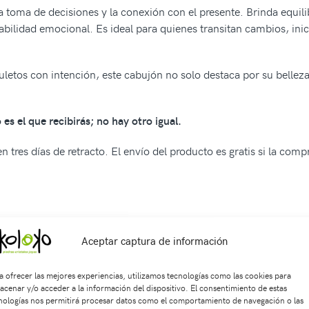
a toma de decisiones y la conexión con el presente. Brinda equilib
abilidad emocional. Es ideal para quienes transitan cambios, inic
uletos con intención, este cabujón no solo destaca por su belleza
es el que recibirás; no hay otro igual.
 tres días de retracto. El envío del producto es gratis si la com
Aceptar captura de información
SKU:
Ca2447
Categorías:
MINERALES
,
Cabujones
Etiquetas:
joyerí
a ofrecer las mejores experiencias, utilizamos tecnologías como las cookies para
acenar y/o acceder a la información del dispositivo. El consentimiento de estas
Productos relacionados
nologías nos permitirá procesar datos como el comportamiento de navegación o las