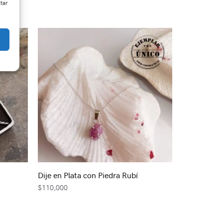
ctar
Dije en Plata con Piedra Rubí
$
110,000