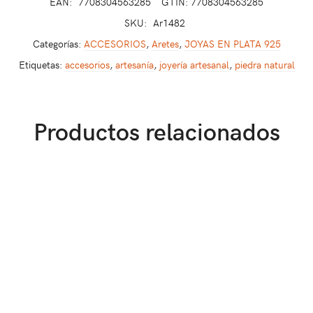
EAN:
7708304563285
GTIN: 7708304563285
SKU:
Ar1482
Categorías:
ACCESORIOS
,
Aretes
,
JOYAS EN PLATA 925
Etiquetas:
accesorios
,
artesanía
,
joyería artesanal
,
piedra natural
Productos relacionados