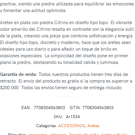
positiva, siendo una piedra utilizada para equilibrar las emociones
y fomentar una actitud optimista.
Aretes en plata con piedra Citrino en diseño tipo topo. El vibrante
color amarillo del Citrino resalta en contraste con la elegancia sutil
de la plata, creando una pieza que combina sofisticación y energía.
El diseño tipo topo, discreto y moderno, hace que los aretes sean
ideales para uso diario o para añadir un toque de brillo en
ocasiones especiales. La simplicidad del diseño pone en primer
plano la piedra, destacando su tonalidad cálida y luminosa.
Garantía de venta:
Todos nuestros productos tienen tres días de
retracto. El envío del producto es gratis si la compra es superior a
$200.000. Todos los envíos tienen seguro de entrega incluido.
EAN:
7708304563803
GTIN: 7708304563803
SKU:
Ar1534
Categorías:
ACCESORIOS
,
Aretes
Etiquetas:
accesorios
,
artesanía
,
Joyería de plata
,
piedra natural