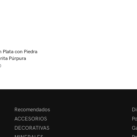
n Plata con Piedra
rita Púrpura
0
Recomendados
Di
ACCESORIOS
Po
DECORATIVAS
Ga
MINERALES
Po