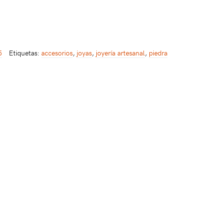
5
Etiquetas:
accesorios
,
joyas
,
joyería artesanal
,
piedra