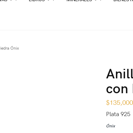
Piedra Ónix
Anil
con 
$
135,00
Plata 925
Ónix