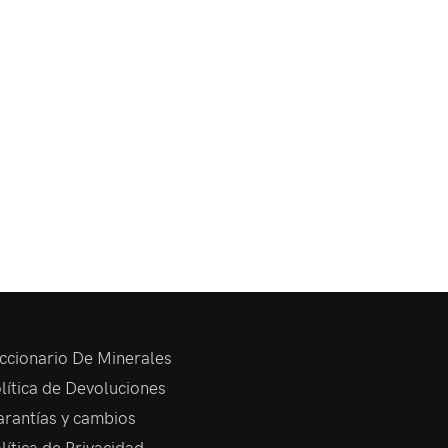
ccionario De Minerales
lítica de Devoluciones
rantías y cambios
lítica de Privacidad