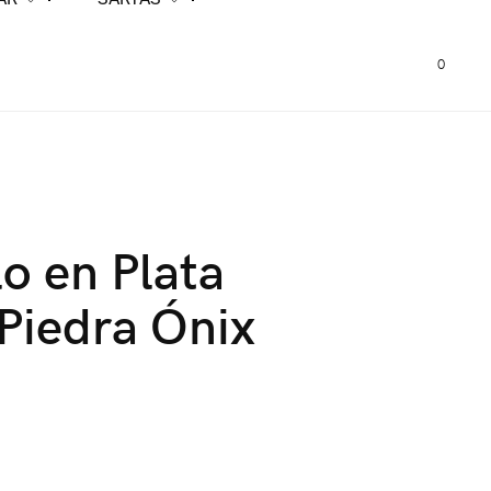
0
lo en Plata
Piedra Ónix
0