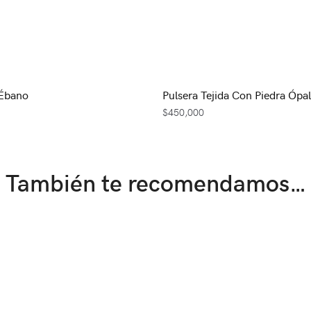
 Ébano
Pulsera Tejida Con Piedra Ópa
$
450,000
También te recomendamos…