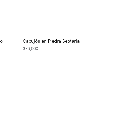
lo
Cabujón en Piedra Septaria
$
73,000