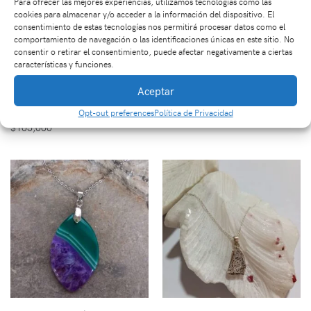
Para ofrecer las mejores experiencias, utilizamos tecnologías como las
cookies para almacenar y/o acceder a la información del dispositivo. El
consentimiento de estas tecnologías nos permitirá procesar datos como el
comportamiento de navegación o las identificaciones únicas en este sitio. No
consentir o retirar el consentimiento, puede afectar negativamente a ciertas
características y funciones.
Pieza Pirámide en
Dije en Piedra Ágata de
Aceptar
Piedra Shungita 5X5
Colores
CM
$
32,000
Opt-out preferences
Política de Privacidad
$
105,000