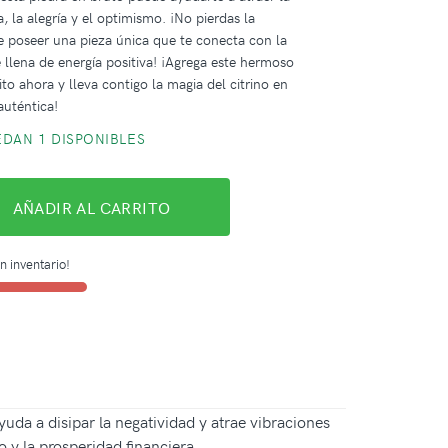
a, la alegría y el optimismo. ¡No pierdas la
 poseer una pieza única que te conecta con la
e llena de energía positiva! ¡Agrega este hermoso
rito ahora y lleva contigo la magia del citrino en
auténtica!
DAN 1 DISPONIBLES
AÑADIR AL CARRITO
n inventario!
yuda a disipar la negatividad y atrae vibraciones
 y la prosperidad financiera.