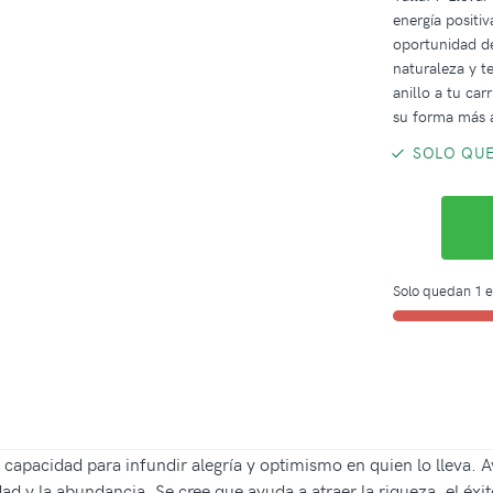
energía positiv
oportunidad de
naturaleza y t
anillo a tu car
su forma más 
SOLO QUE
Solo quedan 1 e
u capacidad para infundir alegría y optimismo en quien lo lleva. A
 y la abundancia. Se cree que ayuda a atraer la riqueza, el éxito