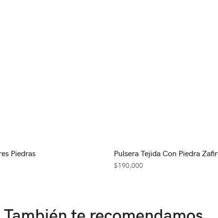
res Piedras
Pulsera Tejida Con Piedra Zafi
$
190,000
También te recomendamos…