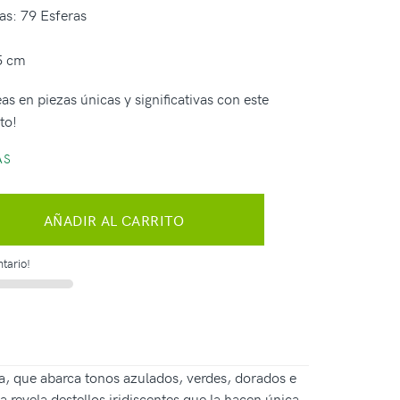
as: 79 Esferas
5 cm
as en piezas únicas y significativas con este
to!
AS
AÑADIR AL CARRITO
tario!
a, que abarca tonos azulados, verdes, dorados e
revela destellos iridiscentes que la hacen única.