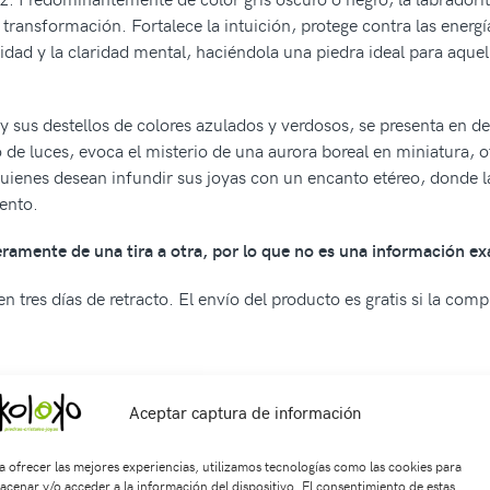
a transformación. Fortalece la intuición, protege contra las energ
dad y la claridad mental, haciéndola una piedra ideal para aquel
y sus destellos de colores azulados y verdosos, se presenta en del
 de luces, evoca el misterio de una aurora boreal en miniatura, o
 quienes desean infundir sus joyas con un encanto etéreo, donde l
ento.
geramente de una tira a otra, por lo que no es una información ex
 tres días de retracto. El envío del producto es gratis si la com
Aceptar captura de información
4562974
SKU:
Sa1451
Categorías:
SARTAS
,
Formas
Etiquetas:
ar
a ofrecer las mejores experiencias, utilizamos tecnologías como las cookies para
acenar y/o acceder a la información del dispositivo. El consentimiento de estas