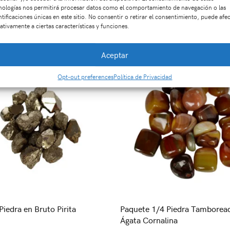
nologías nos permitirá procesar datos como el comportamiento de navegación o las
ntificaciones únicas en este sitio. No consentir o retirar el consentimiento, puede afe
Productos relacionados
ativamente a ciertas características y funciones.
Aceptar
Opt-out preferences
Política de Privacidad
Piedra en Bruto Pirita
Paquete 1/4 Piedra Tamborea
Ágata Cornalina