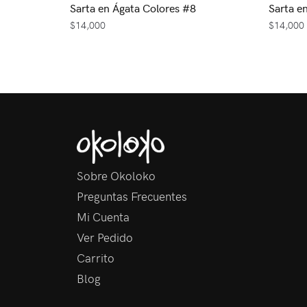
Sarta en Ágata Colores #8
Sarta e
$
14,000
$
14,000
Sobre Okoloko
Preguntas Frecuentes
Mi Cuenta
Ver Pedido
Carrito
Blog