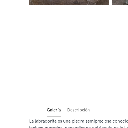
Galería
Descripción
La labradorita es una piedra semipreciosa conoci
incluso morados, dependiendo del ángulo de la luz