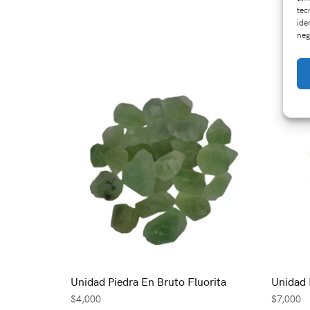
tec
ide
neg
Unidad Piedra En Bruto Fluorita
Unidad 
$
4,000
$
7,000