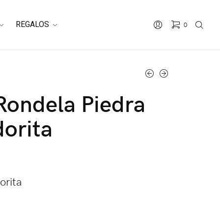
REGALOS
0
Rondela Piedra
orita
orita