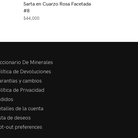
Sarta en Cuarzo Rosa Facetada
#8
$
44,000
ccionario De Minerales
lítica de Devoluciones
rantías y cambios
lítica de Privacidad
didos
talles de la cuenta
sta de deseos
t-out preferences