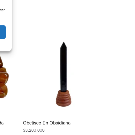
ctar
da
Obelisco En Obsidiana
$
3,200,000