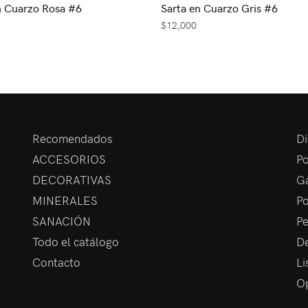
n Cuarzo Rosa #6
Sarta en Cuarzo Gris #6
$
12,000
Recomendados
Di
ACCESORIOS
Po
DECORATIVAS
Ga
MINERALES
Po
SANACIÓN
Pe
Todo el catálogo
De
Contacto
Li
Op