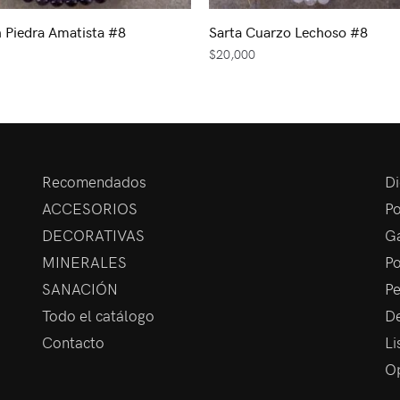
n Piedra Amatista #8
Sarta Cuarzo Lechoso #8
$
20,000
Recomendados
Di
ACCESORIOS
Po
DECORATIVAS
Ga
MINERALES
Po
SANACIÓN
Pe
Todo el catálogo
De
Contacto
Li
Op