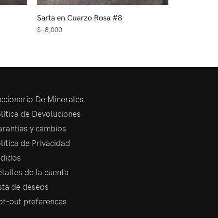
Sarta en Cuarzo Rosa #8
$
18,000
ccionario De Minerales
lítica de Devoluciones
rantías y cambios
lítica de Privacidad
didos
talles de la cuenta
sta de deseos
t-out preferences