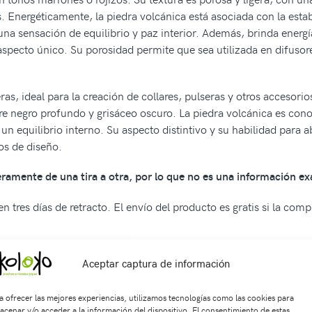
s. Energéticamente, la piedra volcánica está asociada con la estab
a sensación de equilibrio y paz interior. Además, brinda energía
aspecto único. Su porosidad permite que sea utilizada en difusore
ras, ideal para la creación de collares, pulseras y otros accesor
re negro profundo y grisáceo oscuro. La piedra volcánica es cono
n equilibrio interno. Su aspecto distintivo y su habilidad para ab
os de diseño.
geramente de una tira a otra, por lo que no es una información ex
n tres días de retracto. El envío del producto es gratis si la com
Aceptar captura de información
a ofrecer las mejores experiencias, utilizamos tecnologías como las cookies para
SKU:
Sa1369
Categorías:
SARTAS
,
Esferas Redondas
Etiquetas:
acc
acenar y/o acceder a la información del dispositivo. El consentimiento de estas