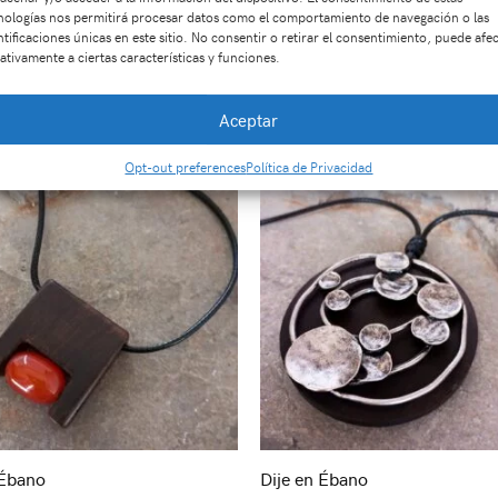
nologías nos permitirá procesar datos como el comportamiento de navegación o las
ntificaciones únicas en este sitio. No consentir o retirar el consentimiento, puede afe
ativamente a ciertas características y funciones.
Productos relacionados
Aceptar
Opt-out preferences
Política de Privacidad
 Ébano
Dije en Ébano