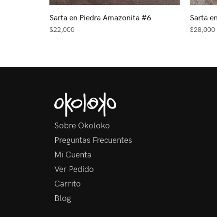
Sarta en Piedra Amazonita #6
Sarta e
$
22,000
$
28,000
Sobre Okoloko
Preguntas Frecuentes
Mi Cuenta
Ver Pedido
Carrito
Blog