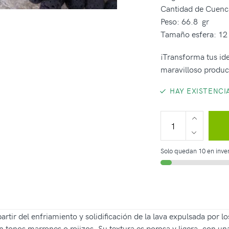
Cantidad de Cuenc
Peso: 66.8 gr
Tamaño esfera: 1
¡Transforma tus ide
maravilloso produc
HAY EXISTENCI
Solo quedan 10 en inven
partir del enfriamiento y solidificación de la lava expulsada por 
tonos marrones o rojizos. Su textura es porosa y ligera, con una 