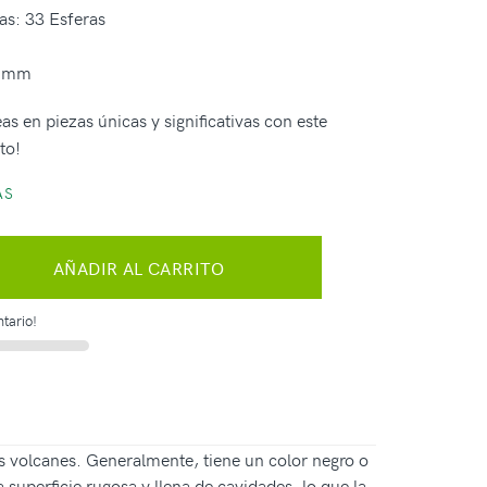
as: 33 Esferas
2 mm
as en piezas únicas y significativas con este
to!
AS
AÑADIR AL CARRITO
tario!
los volcanes. Generalmente, tiene un color negro o
superficie rugosa y llena de cavidades, lo que la