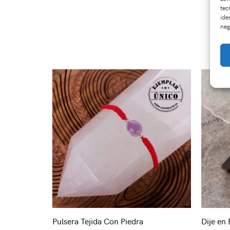
tec
ide
neg
Pulsera Tejida Con Piedra
Dije en