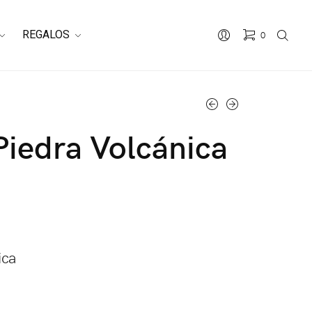
REGALOS
0
No hay productos en el carrito.
Piedra Volcánica
ica