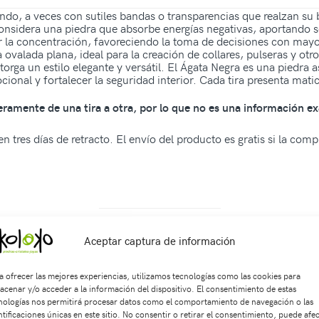
ndo, a veces con sutiles bandas o transparencias que realzan su 
Se considera una piedra que absorbe energías negativas, aportand
ar la concentración, favoreciendo la toma de decisiones con may
ovalada plana, ideal para la creación de collares, pulseras y otr
torga un estilo elegante y versátil. El Ágata Negra es una piedra a
onal y fortalecer la seguridad interior. Cada tira presenta matic
geramente de una tira a otra, por lo que no es una información ex
n tres días de retracto. El envío del producto es gratis si la com
68174
SKU:
Sa1981
Categorías:
SARTAS
,
Formas
Etiquetas:
acces
Aceptar captura de información
a ofrecer las mejores experiencias, utilizamos tecnologías como las cookies para
acenar y/o acceder a la información del dispositivo. El consentimiento de estas
Productos relacionados
nologías nos permitirá procesar datos como el comportamiento de navegación o las
ntificaciones únicas en este sitio. No consentir o retirar el consentimiento, puede afe