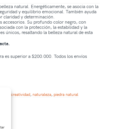
belleza natural. Energéticamente, se asocia con la
o seguridad y equilibrio emocional. También ayuda
or claridad y determinación.
os accesorios. Su profundo color negro, con
sociada con la protección, la estabilidad y la
es únicos, resaltando la belleza natural de esta
acta.
pra es superior a $200.000. Todos los envíos
orios
,
creatividad
,
naturaleza
,
piedra natural
ctar