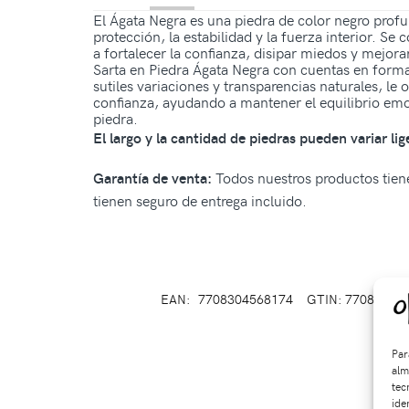
El Ágata Negra es una piedra de color negro profu
protección, la estabilidad y la fuerza interior. 
a fortalecer la confianza, disipar miedos y mejor
Sarta en Piedra Ágata Negra con cuentas en forma 
sutiles variaciones y transparencias naturales, le o
confianza, ayudando a mantener el equilibrio emoci
piedra.
El largo y la cantidad de piedras pueden variar li
Todos nuestros productos tiene
Garantía de venta:
tienen seguro de entrega incluido.
EAN:
7708304568174
GTIN: 77083045
Par
alm
tec
ide