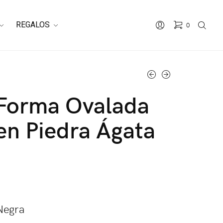
REGALOS
0
 Forma Ovalada
en Piedra Ágata
Negra