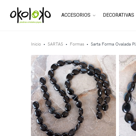
ACCESORIOS
DECORATIVAS
Inicio
•
SARTAS
•
Formas
•
Sarta Forma Ovalada Pl