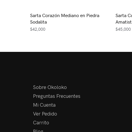
Sarta Corazón Mediano en Piedra
Sarta C
Sodalita
Amatist
$
42,000
$
45,000
Sobre Okoloko
Preguntas Frecuentes
Mi Cuenta
Ver Pedido
Carrito
Blog