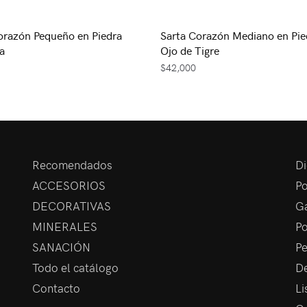
orazón Pequeño en Piedra
Sarta Corazón Mediano en Pie
a
Ojo de Tigre
$
42,000
Recomendados
Di
ACCESORIOS
Po
DECORATIVAS
Ga
MINERALES
Po
SANACIÓN
Pe
Todo el catálogo
De
Contacto
Li