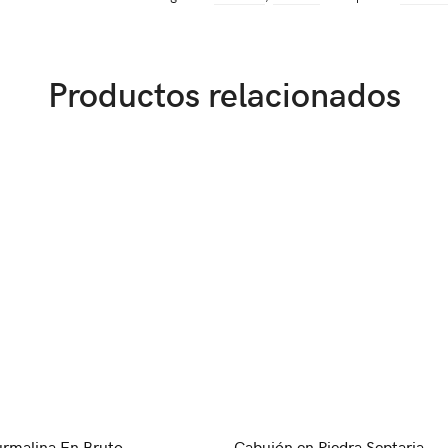
Productos relacionados
urmalina En Bruto
Cabujón en Piedra Septaria