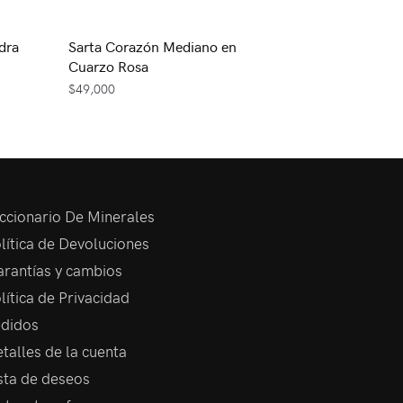
dra
Sarta Corazón Mediano en
Cuarzo Rosa
$
49,000
ccionario De Minerales
lítica de Devoluciones
rantías y cambios
lítica de Privacidad
didos
talles de la cuenta
sta de deseos