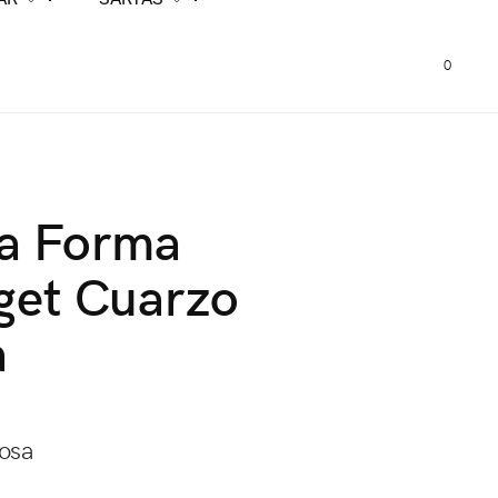
0
ta Forma
get Cuarzo
a
osa