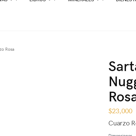
zo Rosa
Sar
Nug
Ros
$
23,000
Cuarzo R
Dimensiones