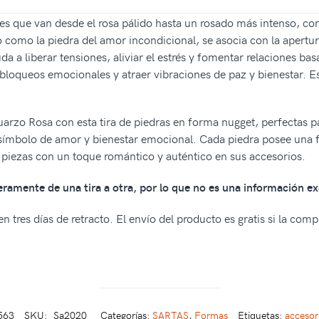
s que van desde el rosa pálido hasta un rosado más intenso, con
 como la piedra del amor incondicional, se asocia con la apertu
da a liberar tensiones, aliviar el estrés y fomentar relaciones bas
 bloqueos emocionales y atraer vibraciones de paz y bienestar. Es
uarzo Rosa con esta tira de piedras en forma nugget, perfectas pa
símbolo de amor y bienestar emocional. Cada piedra posee una fo
 piezas con un toque romántico y auténtico en sus accesorios.
geramente de una tira a otra, por lo que no es una información ex
n tres días de retracto. El envío del producto es gratis si la com
563
SKU:
Sa2020
Categorías:
SARTAS
,
Formas
Etiquetas:
accesor