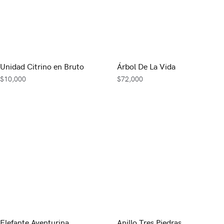
Unidad Citrino en Bruto
Árbol De La Vida
$
10,000
$
72,000
Elefante Aventurina
Anillo Tres Piedras