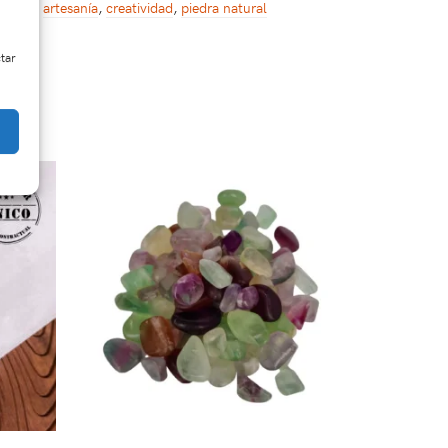
sorios
,
artesanía
,
creatividad
,
piedra natural
ctar