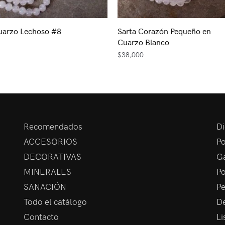
uarzo Lechoso #8
Sarta Corazón Pequeño en
Cuarzo Blanco
$
38,000
Recomendados
Di
ACCESORIOS
Po
DECORATIVAS
Ga
MINERALES
Po
SANACIÓN
Pe
Todo el catálogo
De
Contacto
Li