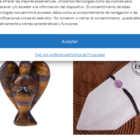
a ofrecer las mejores experiencias, utilizamos tecnologías como las cookies para
568747
SKU:
Sa2038
Categorías:
SARTAS
,
Formas
Etiquetas:
acce
acenar y/o acceder a la información del dispositivo. El consentimiento de estas
nologías nos permitirá procesar datos como el comportamiento de navegación o las
ntificaciones únicas en este sitio. No consentir o retirar el consentimiento, puede afe
ativamente a ciertas características y funciones.
Productos relacionados
Aceptar
Opt-out preferences
Política de Privacidad