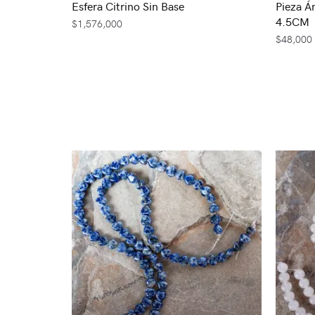
Esfera Citrino Sin Base
Pieza Á
4.5CM
$
1,576,000
$
48,000