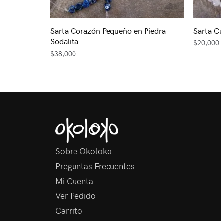
Sarta Corazón Pequeño en Piedra
Sarta C
Sodalita
$
20,000
$
38,000
Sobre Okoloko
Preguntas Frecuentes
Mi Cuenta
Ver Pedido
Carrito