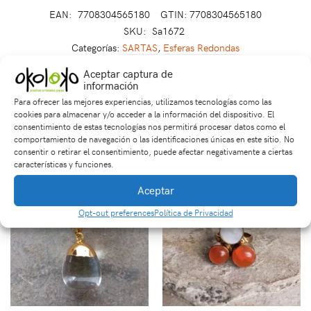
EAN:
7708304565180
GTIN: 7708304565180
SKU:
Sa1672
Categorías:
SARTAS
,
Esferas Redondas
Etiquetas:
bienestar
,
energía
,
espiritualidad
,
piedra natural
Aceptar captura de
información
Para ofrecer las mejores experiencias, utilizamos tecnologías como las
cookies para almacenar y/o acceder a la información del dispositivo. El
Productos relacionados
consentimiento de estas tecnologías nos permitirá procesar datos como el
comportamiento de navegación o las identificaciones únicas en este sitio. No
consentir o retirar el consentimiento, puede afectar negativamente a ciertas
características y funciones.
Aceptar
Opt-out preferences
Política de Privacidad