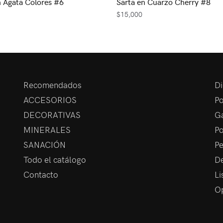
n Ágata Colores #6
Sarta en Cuarzo Cherry #8
$
15,000
Recomendados
Di
ACCESORIOS
Po
DECORATIVAS
Ga
MINERALES
Po
SANACIÓN
Pe
Todo el catálogo
De
Contacto
Li
Op