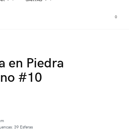
0
a en Piedra
ino #10
 cm
uencas: 39 Esferas