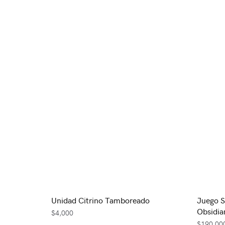
Unidad Citrino Tamboreado
Juego S
Obsidia
$
4,000
$
190,00