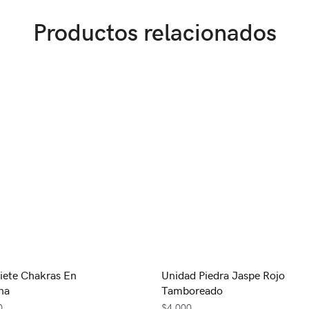
Productos relacionados
iete Chakras En
Unidad Piedra Jaspe Rojo
na
Tamboreado
0
$
4,000