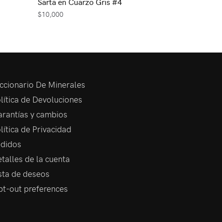
Sarta en Cuarzo Gris #4
$
10,000
ccionario De Minerales
lítica de Devoluciones
rantías y cambios
lítica de Privacidad
didos
talles de la cuenta
sta de deseos
t-out preferences