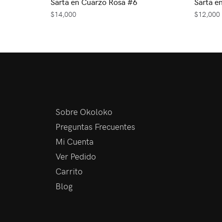
Sarta en Cuarzo Rosa #6
Sarta e
$
14,000
$
12,000
Sobre Okoloko
Preguntas Frecuentes
Mi Cuenta
Ver Pedido
Carrito
Blog