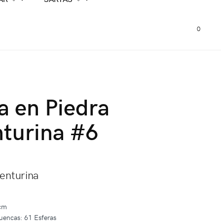
0
a en Piedra
turina #6
enturina
 cm
uencas: 61 Esferas