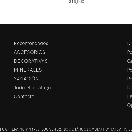
$
18,000
Recomendados
Di
ACCESORIOS
Po
DECORATIVAS
Ga
MINERALES
Po
SANACIÓN
Pe
Todo el catálogo
De
Contacto
Li
Op
 CARRERA 10 # 11-73 LOCAL 402, BOGOTÁ (COLOMBIA) | WHATSAPP:
3