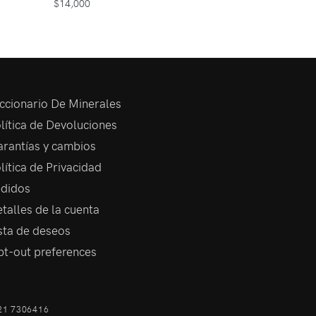
$
14,000
ccionario De Minerales
lítica de Devoluciones
rantías y cambios
lítica de Privacidad
didos
talles de la cuenta
sta de deseos
t-out preferences
21 7306416