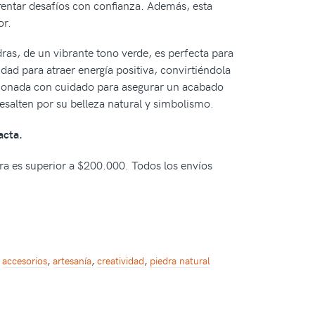
rentar desafíos con confianza. Además, esta
or.
dras, de un vibrante tono verde, es perfecta para
idad para atraer energía positiva, convirtiéndola
ccionada con cuidado para asegurar un acabado
 resalten por su belleza natural y simbolismo.
acta.
pra es superior a $200.000. Todos los envíos
:
accesorios
,
artesanía
,
creatividad
,
piedra natural