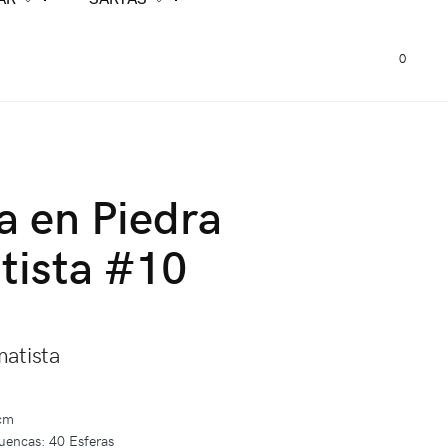
0
a en Piedra
tista #10
atista
 cm
uencas: 40 Esferas