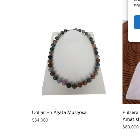
neg
Collar En Ágata Musgosa
Pulsera
Amatist
$
34,000
$
80,000