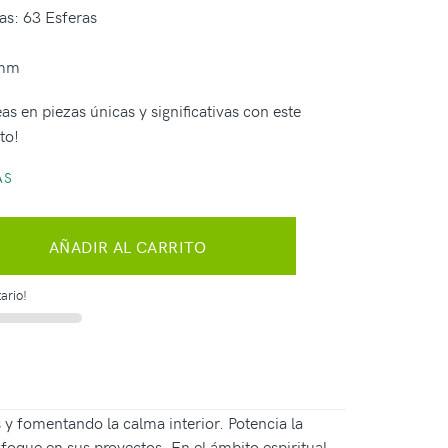
as: 63 Esferas
 mm
as en piezas únicas y significativas con este
to!
AS
AÑADIR AL CARRITO
ario!
 y fomentando la calma interior. Potencia la
foque en sus proyectos. En el ámbito espiritual,