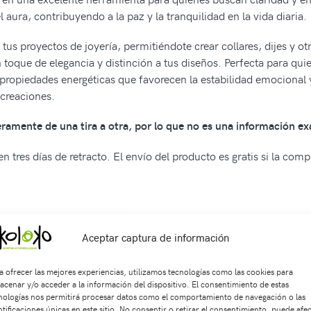
l aura, contribuyendo a la paz y la tranquilidad en la vida diaria.
 tus proyectos de joyería, permitiéndote crear collares, dijes y o
 toque de elegancia y distinción a tus diseños. Perfecta para qui
ropiedades energéticas que favorecen la estabilidad emocional y el
 creaciones.
geramente de una tira a otra, por lo que no es una información ex
n tres días de retracto. El envío del producto es gratis si la com
Aceptar captura de información
7
SKU:
Sa1395
Categorías:
SARTAS
,
Esferas Redondas
Etiquetas
a ofrecer las mejores experiencias, utilizamos tecnologías como las cookies para
acenar y/o acceder a la información del dispositivo. El consentimiento de estas
nologías nos permitirá procesar datos como el comportamiento de navegación o las
ntificaciones únicas en este sitio. No consentir o retirar el consentimiento, puede afe