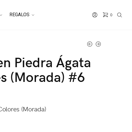
REGALOS
0
en Piedra Ágata
s (Morada) #6
Colores (Morada)