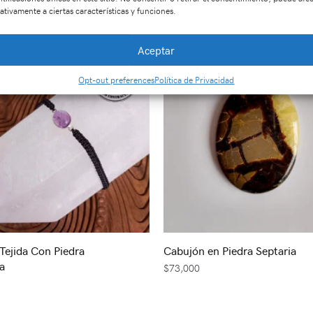
Productos relacionados
ativamente a ciertas características y funciones.
Aceptar
Opt-out preferences
Política de Privacidad
 Tejida Con Piedra
Cabujón en Piedra Septaria
a
$
73,000