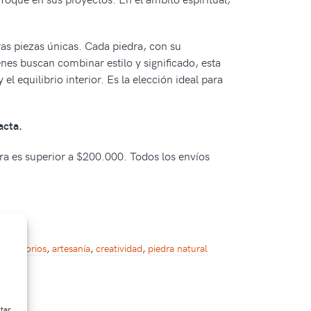
tras piezas únicas. Cada piedra, con su
enes buscan combinar estilo y significado, esta
 equilibrio interior. Es la elección ideal para
acta.
pra es superior a $200.000. Todos los envíos
:
accesorios
,
artesanía
,
creatividad
,
piedra natural
ctar