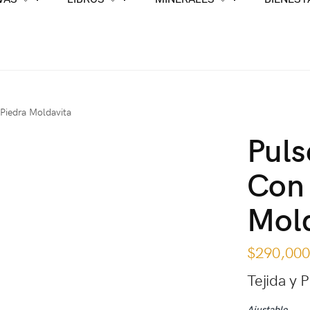
 Piedra Moldavita
Puls
Con 
Mol
$
290,00
Tejida y 
Ajustable