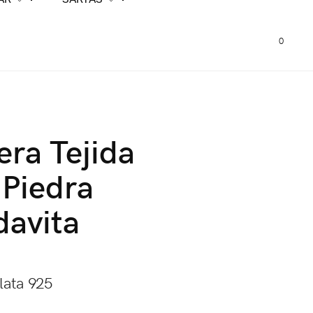
0
era Tejida
Piedra
davita
0
Plata 925