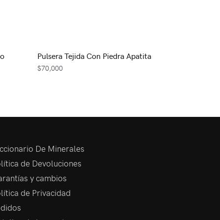
lo
Pulsera Tejida Con Piedra Apatita
$
70,000
ccionario De Minerales
lítica de Devoluciones
rantías y cambios
lítica de Privacidad
didos