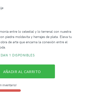
ije
m
monía entre lo celestial y lo terrenal con nuestra
con piedra moldavita y herrajes de plata. Eleva tu
a obra de arte que encarna la conexión entre el
oda.
DAN 1 DISPONIBLES
AÑADIR AL CARRITO
n inventario!