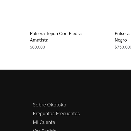
Pulsera Tejida Con Piedra
Pulsera
Amatista
Negro
$
80,000
$
750,00
Sobre Okoloko
Preguntas Frecuentes
Mi Cuenta
Ver Pedido