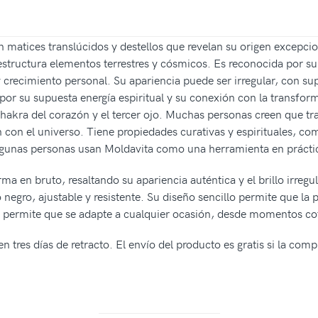
n matices translúcidos y destellos que revelan su origen excepci
structura elementos terrestres y cósmicos. Es reconocida por su 
crecimiento personal. Su apariencia puede ser irregular, con sup
or su supuesta energía espiritual y su conexión con la transform
 chakra del corazón y el tercer ojo. Muchas personas creen que t
n con el universo. Tiene propiedades curativas y espirituales, c
lgunas personas usan Moldavita como una herramienta en práctic
ma en bruto, resaltando su apariencia auténtica y el brillo irregu
o negro, ajustable y resistente. Su diseño sencillo permite que la
sera permite que se adapte a cualquier ocasión, desde momentos co
n tres días de retracto. El envío del producto es gratis si la com