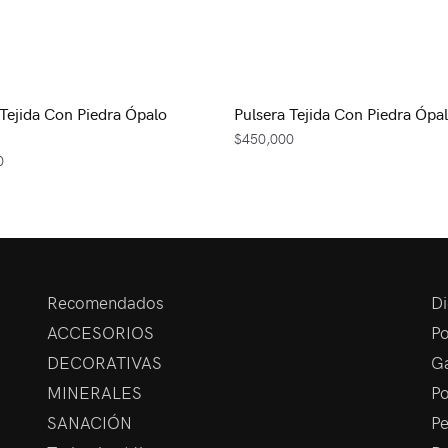
 Tejida Con Piedra Ópalo
Pulsera Tejida Con Piedra Ópa
$
450,000
0
Recomendados
Di
ACCESORIOS
Po
DECORATIVAS
Ga
MINERALES
Po
SANACIÓN
Pe