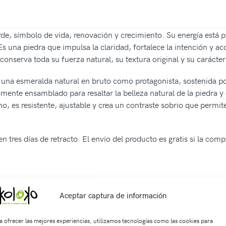
rde, símbolo de vida, renovación y crecimiento. Su energía está 
 Es una piedra que impulsa la claridad, fortalece la intención 
conserva toda su fuerza natural, su textura original y su carácter
n una esmeralda natural en bruto como protagonista, sostenida po
amente ensamblado para resaltar la belleza natural de la piedra y 
no, es resistente, ajustable y crea un contraste sobrio que permi
n tres días de retracto. El envío del producto es gratis si la com
Aceptar captura de información
SKU:
Pu2648
Categorías:
ACCESORIOS
,
JOYAS EN PLATA 925
,
Puls
Joyería de plata
a ofrecer las mejores experiencias, utilizamos tecnologías como las cookies para