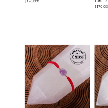
Turques
$
190,000
$
170,00