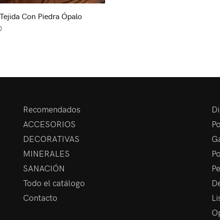
 Tejida Con Piedra Ópalo
0
Recomendados
Di
ACCESORIOS
Po
DECORATIVAS
Ga
MINERALES
Po
SANACIÓN
Pe
Todo el catálogo
De
Contacto
Li
Op