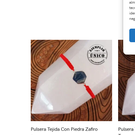
alm
tec
ide
neg
Pulsera Tejida Con Piedra Zafiro
Pulsera