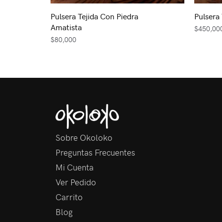
Pulsera Tejida Con Piedra
Pulsera
Amatista
$
450,00
$
80,000
Sobre Okoloko
Preguntas Frecuentes
Mi Cuenta
Ver Pedido
Carrito
Blog