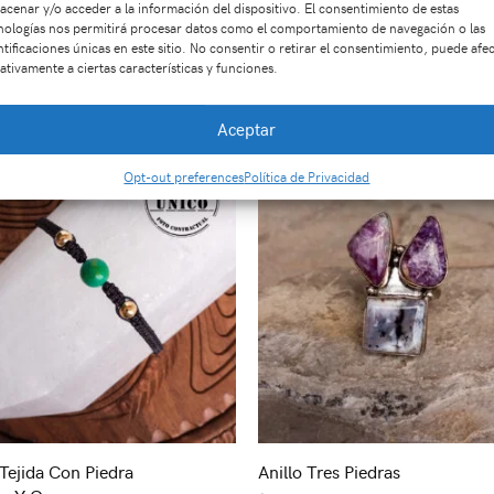
acenar y/o acceder a la información del dispositivo. El consentimiento de estas
nologías nos permitirá procesar datos como el comportamiento de navegación o las
ntificaciones únicas en este sitio. No consentir o retirar el consentimiento, puede afe
Productos relacionados
ativamente a ciertas características y funciones.
Aceptar
Opt-out preferences
Política de Privacidad
 Tejida Con Piedra
Anillo Tres Piedras