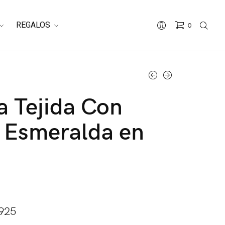
REGALOS
0
No hay productos en el carrito.
a Tejida Con
 Esmeralda en
 925