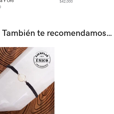
a Y Oro
$
42,000
0
También te recomendamos…