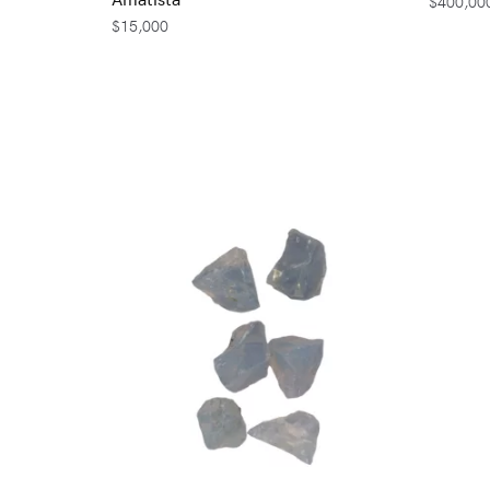
$
400,00
$
15,000