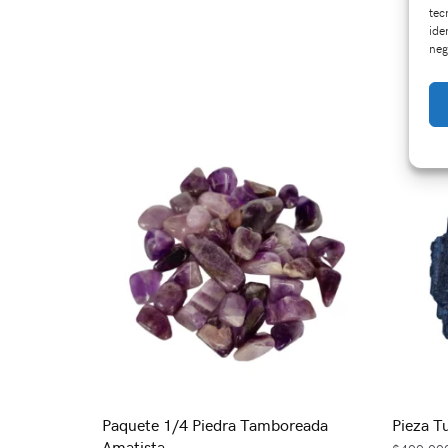
tec
ide
neg
Paquete 1/4 Piedra Tamboreada
Pieza T
Amatista