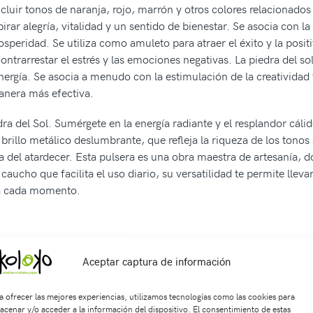
cluir tonos de naranja, rojo, marrón y otros colores relacionados 
ar alegría, vitalidad y un sentido de bienestar. Se asocia con la e
rosperidad. Se utiliza como amuleto para atraer el éxito y la posi
contrarrestar el estrés y las emociones negativas. La piedra del 
energía. Se asocia a menudo con la estimulación de la creatividad y
anera más efectiva.
dra del Sol. Sumérgete en la energía radiante y el resplandor cál
rillo metálico deslumbrante, que refleja la riqueza de los tonos 
ia del atardecer. Esta pulsera es una obra maestra de artesanía,
caucho que facilita el uso diario, su versatilidad te permite llev
n a cada momento.
Aceptar captura de información
023
SKU:
Pu2166
Categorías:
ACCESORIOS
,
Pulseras
Etiquetas:
a
a ofrecer las mejores experiencias, utilizamos tecnologías como las cookies para
acenar y/o acceder a la información del dispositivo. El consentimiento de estas