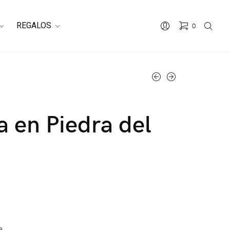
REGALOS
0
a en Piedra del
a