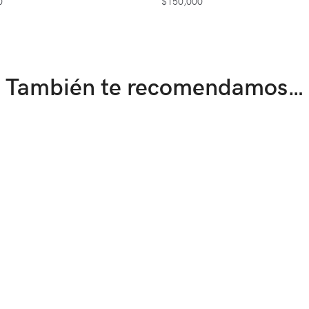
0
$
150,000
También te recomendamos…