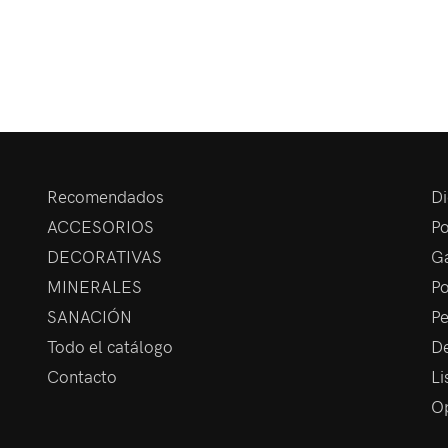
Recomendados
Di
ACCESORIOS
Po
DECORATIVAS
Ga
MINERALES
Po
SANACIÓN
Pe
Todo el catálogo
De
Contacto
Li
Op