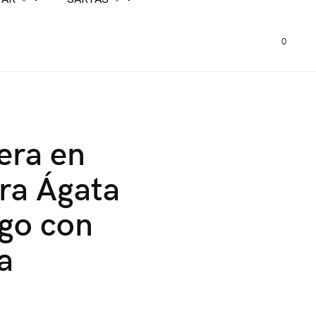
0
era en
ra Ágata
go con
a