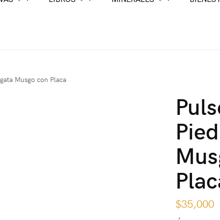
Ágata Musgo con Placa
Puls
Pied
Mus
Plac
$
35,000