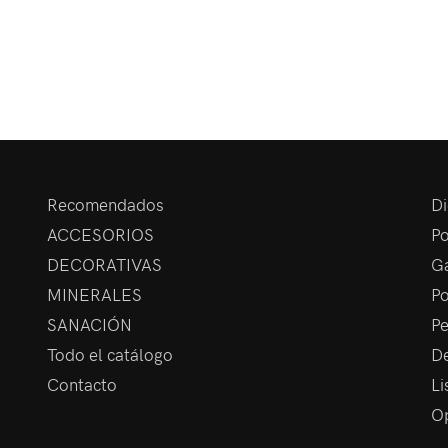
Recomendados
Di
ACCESORIOS
Po
DECORATIVAS
Ga
MINERALES
Po
SANACIÓN
Pe
Todo el catálogo
De
Contacto
Li
Op