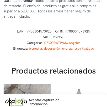
Garantía de venta:
Todos nuestros productos tienen tres días
de retracto. El envío del producto es gratis si la compra es
superior a $200.000. Todos los envíos tienen seguro de
entrega incluido.
EAN:
7708304573925
GTIN: 7708304573925
SKU:
Pi2556
Categorías:
DECORATIVAS
,
Ángeles
Etiquetas:
bienestar
,
decoración
,
energía
,
espiritualidad
Productos relacionados
Aceptar captura de
información