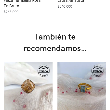
Pieza Turmalina Rosa
Drusa Amatista
En Bruto
$
540,000
$
268,000
También te
recomendamos…