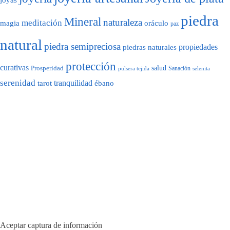
joyas
piedra
Mineral
naturaleza
meditación
magia
oráculo
paz
natural
piedra semipreciosa
propiedades
piedras naturales
protección
curativas
salud
Prosperidad
pulsera tejida
Sanación
selenita
serenidad
tarot
tranquilidad
ébano
Aceptar captura de información