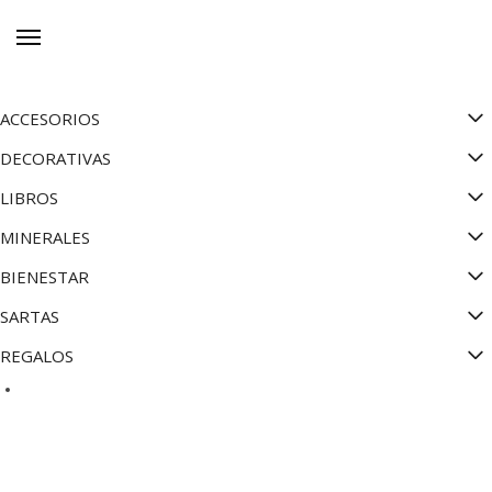
Skip
Skip
to
to
navigation
content
ACCESORIOS
DECORATIVAS
LIBROS
MINERALES
BIENESTAR
SARTAS
REGALOS