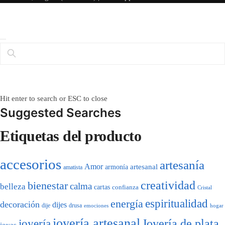
Search
Search
for:
Hit enter to search or ESC to close
Suggested Searches
Etiquetas del producto
accesorios
artesanía
Amor
artesanal
armonía
amatista
creatividad
bienestar
calma
belleza
cartas
confianza
Cristal
energía
espiritualidad
decoración
dijes
dije
drusa
emociones
hogar
joyería artesanal
Joyería de plata
joyería