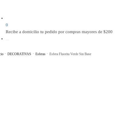
0
Recibe a domicilio tu pedido por compras mayores de $200
cio
•
DECORATIVAS
•
Esferas
•
Esfera Fluorita Verde Sin Base