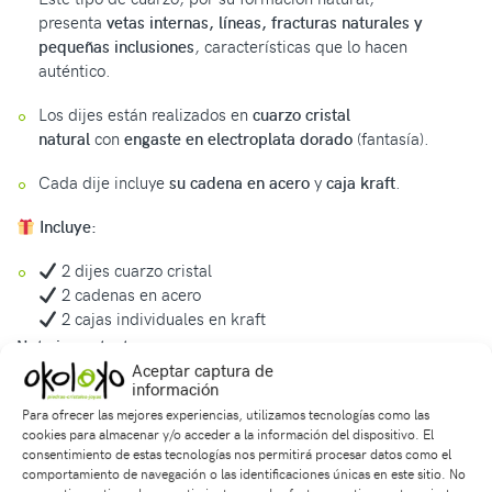
presenta
vetas internas, líneas, fracturas naturales y
pequeñas inclusiones
, características que lo hacen
auténtico.
Los dijes están realizados en
cuarzo cristal
natural
con
engaste en electroplata dorado
(fantasía).
Cada dije incluye
su cadena en acero
y
caja kraft
.
Incluye:
2 dijes cuarzo cristal
2 cadenas en acero
2 cajas individuales en kraft
Nota importante
Este dúo es exclusivo de nuestra página web e incluye
Aceptar captura de
información
empaque especial y precio preferencial.
Para ofrecer las mejores experiencias, utilizamos tecnologías como las
cookies para almacenar y/o acceder a la información del dispositivo. El
Si lo adquieres por WhatsApp o en tienda física, está sujeto a
consentimiento de estas tecnologías nos permitirá procesar datos como el
disponibilidad de cajas y tarjetas (si aplica), y no se garantiza
comportamiento de navegación o las identificaciones únicas en este sitio. No
el mismo empaque. Además, el precio especial no aplica, ya