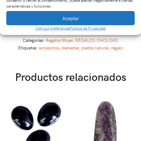
consentir o retirar el consentimiento, puede afectar negativamente a ciertas
que cada pieza se vende por separado.
características y funciones.
Aceptar
EAN:
7708304574892
GTIN: 7708304574892
Opt-out preferences
Política de Privacidad
SKU:
Ki2656
Categorías:
Regalos Mujer
,
REGALOS OKOLOKO
Etiquetas:
accesorios
,
bienestar
,
piedra natural
,
regalo
Productos relacionados