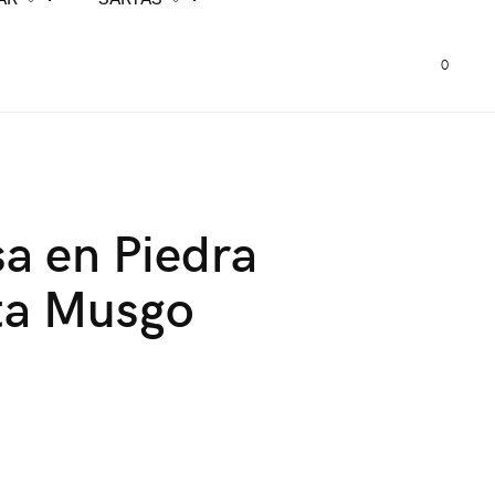
0
a en Piedra
ta Musgo
0