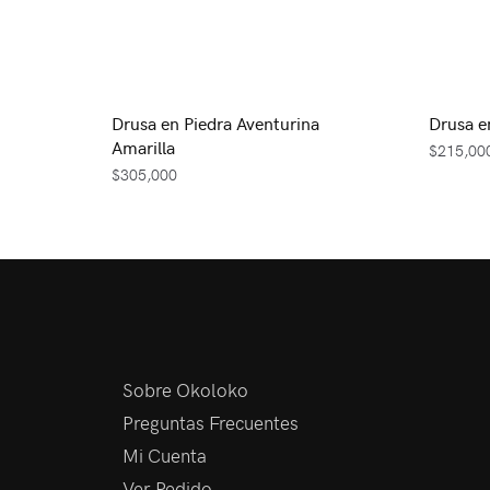
Drusa en Piedra Aventurina
Drusa e
Amarilla
$
215,00
$
305,000
Sobre Okoloko
Preguntas Frecuentes
Mi Cuenta
Ver Pedido