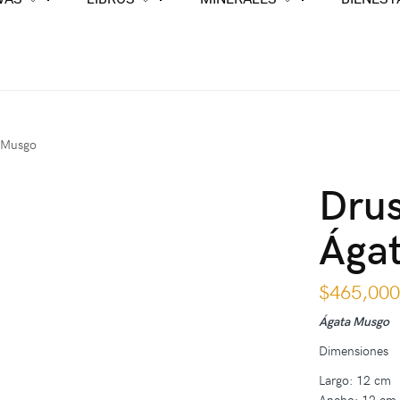
a Musgo
Drus
Ága
$
465,00
Ágata Musgo
Dimensiones
Largo: 12 cm
Ancho: 12 cm