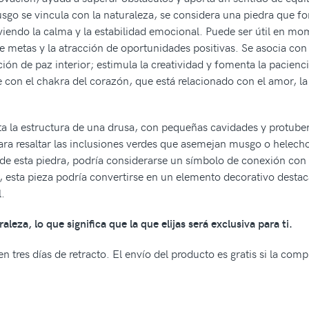
sgo se vincula con la naturaleza, se considera una piedra que fom
iendo la calma y la estabilidad emocional. Puede ser útil en mo
e metas y la atracción de oportunidades positivas. Se asocia con e
ión de paz interior; estimula la creatividad y fomenta la pacienc
 con el chakra del corazón, que está relacionado con el amor, l
ta la estructura de una drusa, con pequeñas cavidades y protuber
ara resaltar las inclusiones verdes que asemejan musgo o helecho
s de esta piedra, podría considerarse un símbolo de conexión con 
o, esta pieza podría convertirse en un elemento decorativo destac
l.
eza, lo que significa que la que elijas será exclusiva para ti.
n tres días de retracto. El envío del producto es gratis si la com