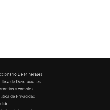
ccionario De Minerales
lítica de Devoluciones
rantías y cambios
lítica de Privacidad
didos