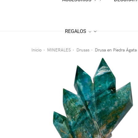
REGALOS
Inicio
MINERALES
Drusas
Drusa en Piedra Ágat
•
•
•