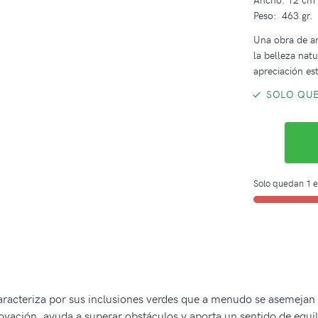
Peso: 463 gr.
Una obra de ar
la belleza nat
apreciación est
SOLO QUE
Solo quedan 1 e
aracteriza por sus inclusiones verdes que a menudo se asemejan
ación, ayuda a superar obstáculos y aporta un sentido de equili