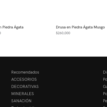
n Piedra Ágata
Drusa en Piedra Ágata Musgo
0
$
260,000
Recomendados
Di
ACCESORIOS
Po
DECORATIVAS
Ga
MINERALES
Po
SANACIÓN
Pe