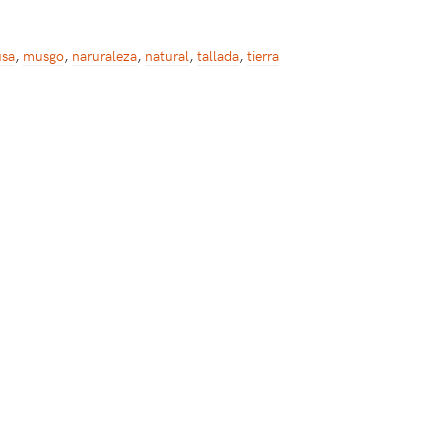
usa
,
musgo
,
naruraleza
,
natural
,
tallada
,
tierra