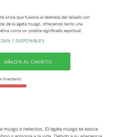
te única que fusiona la destreza del tallado con
ural de la ágata musgo, ofreciendo tanto una
ética como un posible significado espiritual.
DAN 1 DISPONIBLES
AÑADIR AL CARRITO
n inventario!
 a musgo o helechos. El ágata musgo se asocia
brio y armonía a la vida. Debido a su apariencia