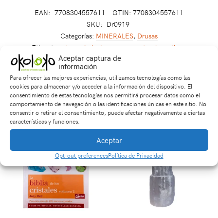
EAN:
7708304557611
GTIN: 7708304557611
SKU:
Dr0919
Categorías:
MINERALES
,
Drusas
Etiquetas:
drusa
,
helecho
,
musgo
,
naturaleza
,
tierra
Aceptar captura de
información
Para ofrecer las mejores experiencias, utilizamos tecnologías como las
Productos relacionados
cookies para almacenar y/o acceder a la información del dispositivo. El
consentimiento de estas tecnologías nos permitirá procesar datos como el
comportamiento de navegación o las identificaciones únicas en este sitio. No
consentir o retirar el consentimiento, puede afectar negativamente a ciertas
características y funciones.
Aceptar
Opt-out preferences
Política de Privacidad