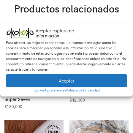
Productos relacionados
Aceptar captura de
información
Para ofrecer las mejores experiencias, utilizamos tecnologías como las
cookies para almacenar y/o acceder a la información del dispositivo. El
consentimiento de estas tecnologías nos permitirá procesar datos como el
comportamiento de navegación o las identificaciones únicas en este sitio. No
consentir o retirar el consentimiento, puede afectar negativamente a ciertas
características y funciones.
Aceptar
Opt-out preferences
Política de Privacidad
Dije en Plata con Piedra
Anillo Tres Piedras
Super Seven
$
42,000
$
180,000