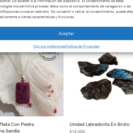
acenar y/o acceder a la información del dispositivo. El consentimiento de estas
nologías nos permitirá procesar datos como el comportamiento de navegación o las
ntificaciones únicas en este sitio. No consentir o retirar el consentimiento, puede afe
Productos relacionados
ativamente a ciertas características y funciones.
Aceptar
Opt-out preferences
Política de Privacidad
 Plata Con Piedra
Unidad Labradorita En Bruto
na Sandía
$
14,000