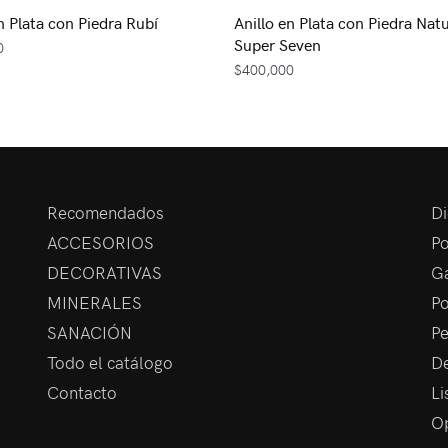
n Plata con Piedra Rubí
Anillo en Plata con Piedra Natu
Super Seven
0
$
400,000
Recomendados
Di
ACCESORIOS
Po
DECORATIVAS
Ga
MINERALES
Po
SANACIÓN
Pe
Todo el catálogo
De
Contacto
Li
Op