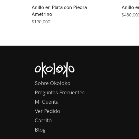
Anillo en Plata con Piedra
Anillo e
Ametrino
$
480,00
$
190,000
Sobre Okoloko
Preguntas Frecuentes
Mi Cuenta
Ver Pedido
Carrito
Blog