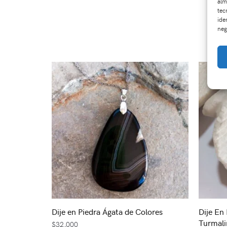
alm
tec
ide
neg
Dije en Piedra Ágata de Colores
Dije En
Turmali
$
32,000