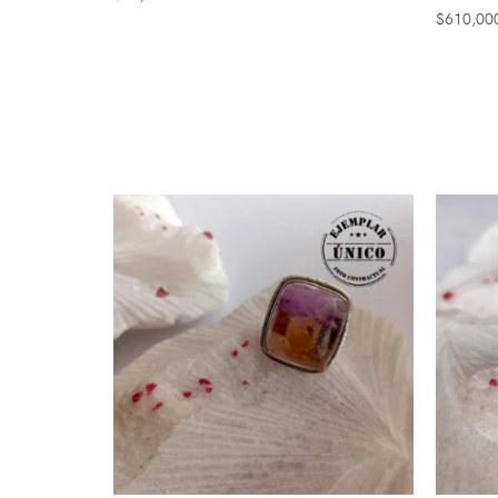
$
610,00