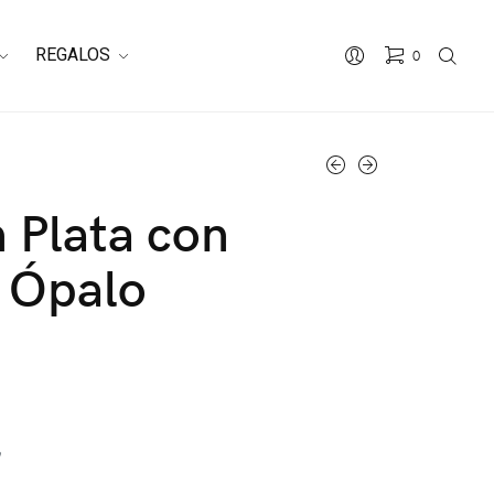
REGALOS
0
n Plata con
 Ópalo