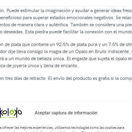
ión. Puede estimular la imaginación y ayudar a generar ideas fresc
beneficioso para superar estados emocionales negativos. Se relac
ntos de manera clara y auténtica. También se considera una pied
o deseadas. Esta piedra puede facilitar la conexión con el mundo 
ión de plata que contiene un 92.5% de plata pura y un 7.5% de ot
dor dije lleva consigo la magia de un Ópalo en Bruto iridiscente
rá a un mundo de belleza única. El engaste que sujeta el ópalo e
a de joyería única y llena de encanto.
n tres días de retracto. El envío del producto es gratis si la com
Aceptar captura de información
KU:
Di0743
Categorías:
ACCESORIOS
,
Dijes
,
JOYAS EN PLATA 925
piedra semipreciosa
,
protección
a ofrecer las mejores experiencias, utilizamos tecnologías como las cookies para