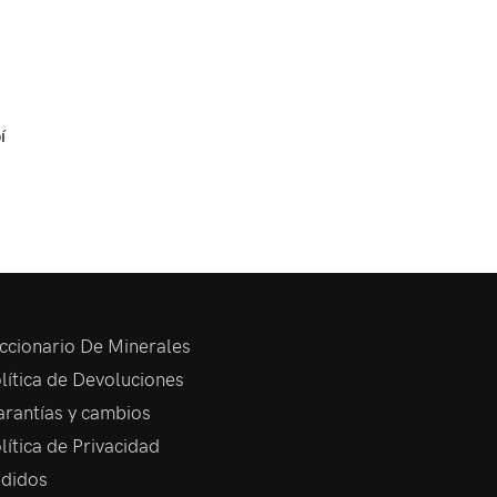
í
ccionario De Minerales
lítica de Devoluciones
rantías y cambios
lítica de Privacidad
didos