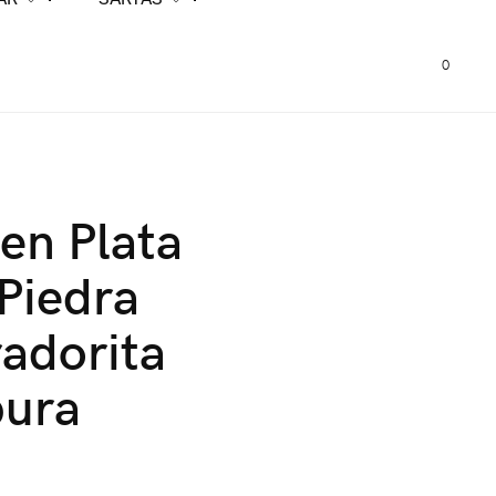
0
 en Plata
Piedra
adorita
pura
0