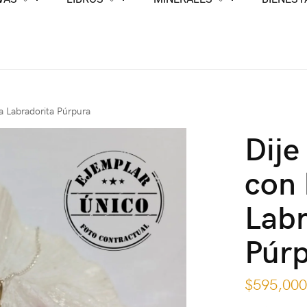
ra Labradorita Púrpura
Dije
con 
Labr
Púr
$
595,00