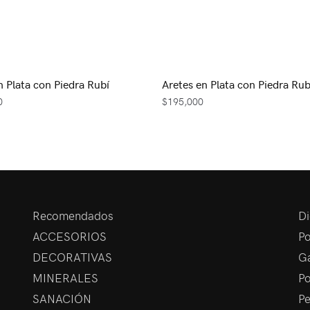
n Plata con Piedra Rubí
Aretes en Plata con Piedra Rub
0
$
195,000
Recomendados
Di
ACCESORIOS
Po
DECORATIVAS
Ga
MINERALES
Po
SANACIÓN
Pe