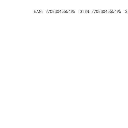
EAN:
7708304555495
GTIN: 7708304555495
S